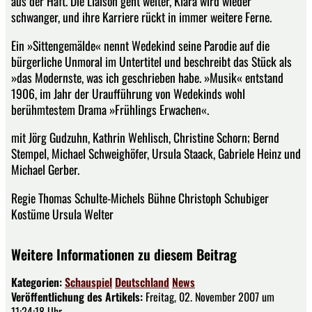
aus der Haft. Die Liaison geht weiter, Klara wird wieder
schwanger, und ihre Karriere rückt in immer weitere Ferne.
Ein »Sittengemälde« nennt Wedekind seine Parodie auf die
bürgerliche Unmoral im Untertitel und beschreibt das Stück als
»das Modernste, was ich geschrieben habe. »Musik« entstand
1906, im Jahr der Uraufführung von Wedekinds wohl
berühmtestem Drama »Frühlings Erwachen«.
mit Jörg Gudzuhn, Kathrin Wehlisch, Christine Schorn; Bernd
Stempel, Michael Schweighöfer, Ursula Staack, Gabriele Heinz und
Michael Gerber.
Regie Thomas Schulte-Michels Bühne Christoph Schubiger
Kostüme Ursula Welter
Weitere Informationen zu diesem Beitrag
Kategorien:
Schauspiel
Deutschland
News
Veröffentlichung des Artikels:
Freitag, 02. November 2007 um
11:24:18 Uhr