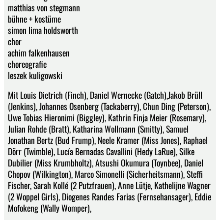
matthias von stegmann
bühne + kostüme
simon lima holdsworth
chor
achim falkenhausen
choreografie
leszek kuligowski
Mit Louis Dietrich (Finch), Daniel Wernecke (Gatch),Jakob Brüll
(Jenkins), Johannes Osenberg (Tackaberry), Chun Ding (Peterson),
Uwe Tobias Hieronimi (Biggley), Kathrin Finja Meier (Rosemary),
Julian Rohde (Bratt), Katharina Wollmann (Smitty), Samuel
Jonathan Bertz (Bud Frump), Neele Kramer (Miss Jones), Raphael
Dörr (Twimble), Lucía Bernadas Cavallini (Hedy LaRue), Silke
Dubilier (Miss Krumbholtz), Atsushi Okumura (Toynbee), Daniel
Chopov (Wilkington), Marco Simonelli (Sicherheitsmann), Steffi
Fischer, Sarah Kollé (2 Putzfrauen), Anne Lütje, Kathelijne Wagner
(2 Woppel Girls), Diogenes Randes Farias (Fernsehansager), Eddie
Mofokeng (Wally Womper),