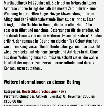
Martha Jellneck ist 72 Jahre alt. Sie leidet an fortgeschrittener
Arthrose und verbringt deshalb die meiste Zeit in ihrer kleinen
Wohnung in der dritten Etage. Einzige Abwechslung in ihrem
Alltag sind der Zivildienstleistende Thomas, der ihr das Essen
bringt, und die Nachbarin Hanne, die ihren alten Hund Afra
spazieren führt und manchmal Besorgungen für sie erledigt. Als
sie durch Thomas von einem weiteren „Essen auf Rädern“-Kunden
erfährt, der genauso heißt und am gleichen Tag Geburtstag hat,
wie ihr im Krieg verschollener Bruder, aber gar nicht so aussieht
wie dieser, bekommt sie neue Energie und Antriebs-kraft. Ohne
aus ihrer Wohnung hinaus zu müssen, schafft sie es, die wahre
Identität der mysteriösen Person herauszufinden und daraus
Konsequenzen zu ziehen...
Weitere Informationen zu diesem Beitrag
Kategorien:
Deutschland
Schauspiel
News
Veröffentlichung des Artikels:
Dienstag, 01. November 2005 um
13:56:00 Uhr
Erstellung des Artikels:
Sonntag, 02. Oktober 2005 um 13:51:29 Uhr