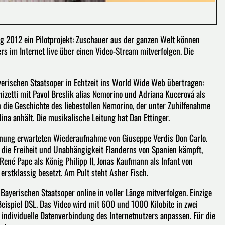
ng 2012 ein Pilotprojekt: Zuschauer aus der ganzen Welt können
s im Internet live über einen Video-Stream mitverfolgen. Die
rischen Staatsoper in Echtzeit ins World Wide Web übertragen:
izetti mit Pavol Breslik alias Nemorino und Adriana Kucerová als
n die Geschichte des liebestollen Nemorino, der unter Zuhilfenahme
a anhält. Die musikalische Leitung hat Dan Ettinger.
nnung erwarteten Wiederaufnahme von Giuseppe Verdis Don Carlo.
 die Freiheit und Unabhängigkeit Flanderns von Spanien kämpft,
René Pape als König Philipp II, Jonas Kaufmann als Infant von
 erstklassig besetzt. Am Pult steht Asher Fisch.
yerischen Staatsoper online in voller Länge mitverfolgen. Einzige
eispiel DSL. Das Video wird mit 600 und 1000 Kilobite in zwei
 individuelle Datenverbindung des Internetnutzers anpassen. Für die