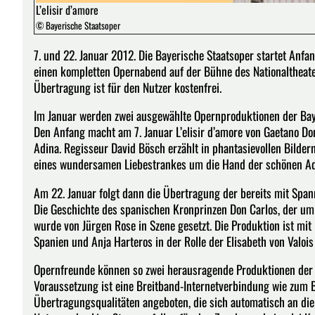
L’elisir d’amore
© Bayerische Staatsoper
7. und 22. Januar 2012. Die Bayerische Staatsoper startet Anfa
einen kompletten Opernabend auf der Bühne des Nationaltheater
Übertragung ist für den Nutzer kostenfrei.
Im Januar werden zwei ausgewählte Opernproduktionen der Baye
Den Anfang macht am 7. Januar L’elisir d’amore von Gaetano Don
Adina. Regisseur David Bösch erzählt in phantasievollen Bilder
eines wundersamen Liebestrankes um die Hand der schönen Adin
Am 22. Januar folgt dann die Übertragung der bereits mit Spa
Die Geschichte des spanischen Kronprinzen Don Carlos, der um
wurde von Jürgen Rose in Szene gesetzt. Die Produktion ist mit 
Spanien und Anja Harteros in der Rolle der Elisabeth von Valois
Opernfreunde können so zwei herausragende Produktionen der Ba
Voraussetzung ist eine Breitband-Internetverbindung wie zum B
Übertragungsqualitäten angeboten, die sich automatisch an die