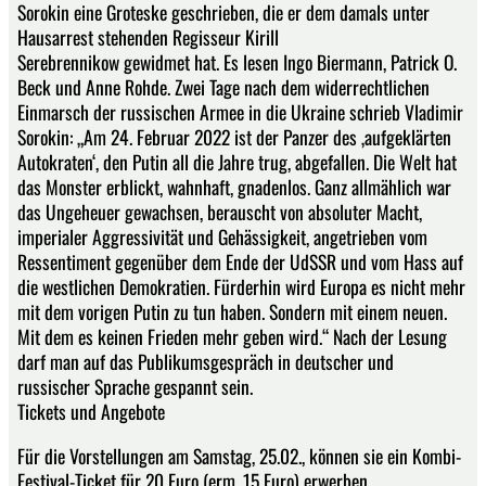
Sorokin eine Groteske geschrieben, die er dem damals unter
Hausarrest stehenden Regisseur Kirill
Serebrennikow gewidmet hat. Es lesen Ingo Biermann, Patrick O.
Beck und Anne Rohde. Zwei Tage nach dem widerrechtlichen
Einmarsch der russischen Armee in die Ukraine schrieb Vladimir
Sorokin: „Am 24. Februar 2022 ist der Panzer des ‚aufgeklärten
Autokraten‘, den Putin all die Jahre trug, abgefallen. Die Welt hat
das Monster erblickt, wahnhaft, gnadenlos. Ganz allmählich war
das Ungeheuer gewachsen, berauscht von absoluter Macht,
imperialer Aggressivität und Gehässigkeit, angetrieben vom
Ressentiment gegenüber dem Ende der UdSSR und vom Hass auf
die westlichen Demokratien. Fürderhin wird Europa es nicht mehr
mit dem vorigen Putin zu tun haben. Sondern mit einem neuen.
Mit dem es keinen Frieden mehr geben wird.“ Nach der Lesung
darf man auf das Publikumsgespräch in deutscher und
russischer Sprache gespannt sein.
Tickets und Angebote
Für die Vorstellungen am Samstag, 25.02., können sie ein Kombi-
Festival-Ticket für 20 Euro (erm. 15 Euro) erwerben.