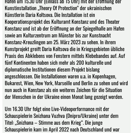
Hafen um 15.30 Uhr (Einlass ab 15 Uhr) mit der Eröffnung der
Kunstinstallation „Theory Of Protection“ der ukrainischen
Künstlerin Daria Koltsova. Die Installation ist ein
Kooperationsprojekt des Kulturamt Konstanz und des Theater
Konstanz und ist ab der Eröffnung an der Spiegelhalle am Hafen
sowie am Kulturzentrum am Münster bis zur Kunstnacht
Konstanz-Kreuzlingen am 25. März 2023 zu sehen. In ihrem
Kunstprojekt greift Daria Koltsova die in Kriegsgebieten übliche
Praxis des Abklebens von Fenstern mittels Klebebandes auf. Auf
fünf Kontinenten haben sich mehr als 200 kulturelle und
diplomatische Institutionen diesem Projekt bislang
angeschlossen. Die Installationen waren u.a. in Kopenhagen,
Bukarest, Wien, New York, Marseille und Berlin zu sehen und wird
nun auch in Konstanz als ein weiteres Zeichen für die Situation
der Menschen in der Ukraine einen Monat lang gezeigt werden.
Um 16.30 Uhr folgt eine Live-Videoperformance mit der
Schauspielerin Snizhana Vuzhva (Dnipro/Ukraine) unter dem
Titel: „Snizhana – Stimme aus dem Krieg“. Die junge
Schauspielerin kam im April 2022 nach Deutschland und war