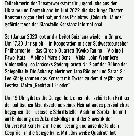
Teilnehmerin der Theaterwerkstatt für Jugendliche aus der
Ukraine und Deutschland im Juni 2022, die das Junge Theater
Konstanz organisiert hat, und des Projektes „Colourful Minds“,
gefördert von der Stabstelle Konstanz International.
Seit Januar 2023 lebt und arbeitet Snizhana wieder in Dnipro.
Um 17.30 Uhr spielt – in Kooperation mit der Südwestdeutschen
Philharmonie – das Circolo-Quartett (Kyoko Tanino – Violine |
Pawel Katz – Violine | Margit Bonz – Viola | John Wennberg –
Violoncello) Leo Janáceks Steichquartett Nr. 2 auf der Bühne der
Spiegelhalle. Die Schauspielerinnen Jana Rödiger und Sarah Siri
Lee König rahmen das Konzert mit Texten zu dem diesjährigen
Festival-Motto „Recht auf Frieden“.
Um 19 Uhr gibt es die Gelegenheit, einem der schärfsten Kritiker
der politischen Machtsysteme seines Heimatlandes persönlich zu
begegnen: Der russische Schriftsteller Vladimir Sorokin kommt
auf Einladung des Zukunftskollegs und der Slavistik der
Universität Konstanz mit einer Lesung und anschließendem
Gespräch in die Spiegelhalle. Mit „Das weiße Quadrat“ hat