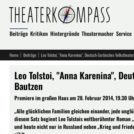
Beiträge
Kritiken
Hintergründe
Theatermacher
Service
Home
Beiträge
Leo Tolstoi, "Anna Karenina", Deutsch-Sorbisches Volkstheate
Leo Tolstoi, "Anna Karenina", De
Bautzen
Premiere im großen Haus am 28. Februar 2014, 19.30 Uhr.
„Alle glücklichen Familien gleichen einander, jede unglü
diesem Satz beginnt Leo Tolstois weltberühmter Roman „
und heute nicht nur in Russland neben „Krieg und Fried