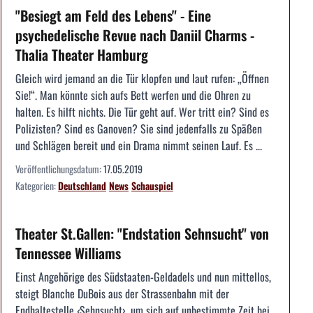
"Besiegt am Feld des Lebens" - Eine
psychedelische Revue nach Daniil Charms -
Thalia Theater Hamburg
Gleich wird jemand an die Tür klopfen und laut rufen: „Öffnen
Sie!“. Man könnte sich aufs Bett werfen und die Ohren zu
halten. Es hilft nichts. Die Tür geht auf. Wer tritt ein? Sind es
Polizisten? Sind es Ganoven? Sie sind jedenfalls zu Späßen
und Schlägen bereit und ein Drama nimmt seinen Lauf. Es ...
Veröffentlichungsdatum:
17.05.2019
Kategorien:
Deutschland
News
Schauspiel
Theater St.Gallen: "Endstation Sehnsucht" von
Tennessee Williams
Einst Angehörige des Südstaaten-Geldadels und nun mittellos,
steigt Blanche DuBois aus der Strassenbahn mit der
Endhaltestelle ‹Sehnsucht›, um sich auf unbestimmte Zeit bei