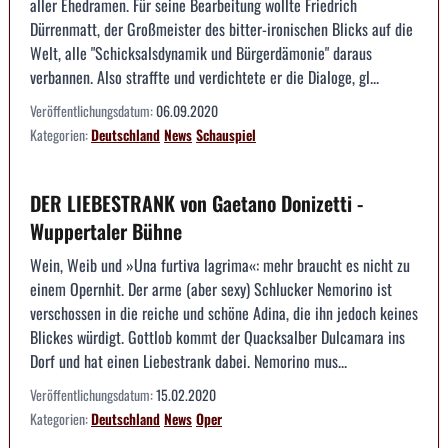
aller Ehedramen. Für seine Bearbeitung wollte Friedrich
Dürrenmatt, der Großmeister des bitter-ironischen Blicks auf die
Welt, alle "Schicksalsdynamik und Bürgerdämonie" daraus
verbannen. Also straffte und verdichtete er die Dialoge, gl...
Veröffentlichungsdatum:
06.09.2020
Kategorien:
Deutschland
News
Schauspiel
DER LIEBESTRANK von Gaetano Donizetti -
Wuppertaler Bühne
Wein, Weib und »Una furtiva lagrima«: mehr braucht es nicht zu
einem Opernhit. Der arme (aber sexy) Schlucker Nemorino ist
verschossen in die reiche und schöne Adina, die ihn jedoch keines
Blickes würdigt. Gottlob kommt der Quacksalber Dulcamara ins
Dorf und hat einen Liebestrank dabei. Nemorino mus...
Veröffentlichungsdatum:
15.02.2020
Kategorien:
Deutschland
News
Oper