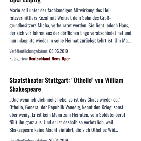
Marie soll unter der fachkundigen Mitwirkung des Hei­
ratsvermittlers Kezal mit Wenzel, dem Sohn des Groß­
grundbesitzers Micha, verheiratet werden. Sie liebt ­jedoch Hans,
der sich vor Jahren aus der dörfli­chen Enge verabschiedet hat und
nun inkognito ­wieder in seine Heimat zurückgekehrt ist. Um Ma...
Veröffentlichungsdatum:
08.06.2019
Kategorien:
Deutschland
News
Oper
Staatstheater Stuttgart: "Othello" von William
Shakespeare
„Und wenn ich dich nicht liebe, so ist das Chaos wieder da.“
Othello, General der Republik Venedig, kennt den Krieg, sonst
aber wenig. Er ist kein Mann zum Heiraten, sein Soldatenberuf
füllt ihn ganz aus. Und er ist deshalb so verletzlich, weil
Shakespeare keine Macht einführt, die sich Othellos Wid...
Veröffentlichungsdatum:
20.04.2019