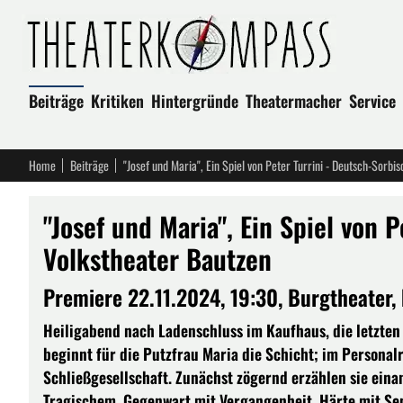
Beiträge
Kritiken
Hintergründe
Theatermacher
Service
Home
Beiträge
"Josef und Maria", Ein Spiel von Peter Turrini - Deutsch-Sorbi
"Josef und Maria", Ein Spiel von 
Volkstheater Bautzen
Premiere 22.11.2024, 19:30, Burgtheater, 
Heiligabend nach Ladenschluss im Kaufhaus, die letzten
beginnt für die Putzfrau Maria die Schicht; im Persona
Schließgesellschaft. Zunächst zögernd erzählen sie ein
Tragischem, Gegenwart mit Vergangenheit, Härte mit Sen