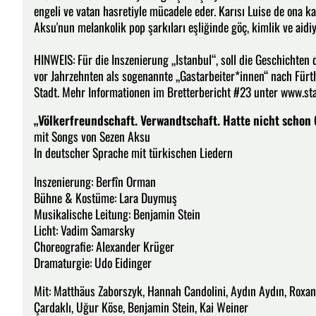
engeli ve vatan hasretiyle mücadele eder. Karısı Luise de ona katı
Aksu'nun melankolik pop şarkıları eşliğinde göç, kimlik ve aidiy
HINWEIS: Für die Inszenierung „Istanbul“, soll die Geschichten
vor Jahrzehnten als sogenannte „Gastarbeiter*innen“ nach Fürt
Stadt. Mehr Informationen im Bretterbericht #23 unter www.st
„Völkerfreundschaft. Verwandtschaft. Hatte nicht schon
mit Songs von Sezen Aksu
In deutscher Sprache mit türkischen Liedern
Inszenierung: Berfîn Orman
Bühne & Kostüme: Lara Duymuş
Musikalische Leitung: Benjamin Stein
Licht: Vadim Samarsky
Choreografie: Alexander Krüger
Dramaturgie: Udo Eidinger
Mit: Matthäus Zaborszyk, Hannah Candolini, Aydın Aydın, Roxan
Çardaklı, Uğur Köse, Benjamin Stein, Kai Weiner