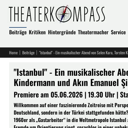
Beiträge
Kritiken
Hintergründe
Theatermacher
Service
Home
Beiträge
"Istanbul" - Ein musikalischer Ab
Kindermann und Akın Emanuel Şip
Premiere am 05.06.2026 | 19.30 Uhr | Sta
Willkommen auf einer faszinierende Zeitreise mit Persp
Deutschland, sondern in der Türkei stattgefunden hätte?
1960er als „Gastarbeiter“ in die Weltmetropole Istanbul 
Fremde um Orientierung ringt, sprachlos in einer unbeka