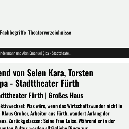
Fachbegriffe
Theaterverzeichnisse
"Istanbul" - Ein musikalischer Abend von Selen Kara, Torsten Kindermann und Akın Emanuel Şipa - Stadttheater Fürth
end von Selen Kara, Torsten
a - Stadttheater Fürth
dttheater Fürth | Großes Haus
ektivwechsel: Was wäre, wenn das Wirtschaftswunder nicht in
 Klaus Gruber, Arbeiter aus Fürth, wandert Anfang der
aus. Zurückgelassen: Seine Frau Luise. Während er in der
nnten Kultur, werden alltägliche Dinge zur