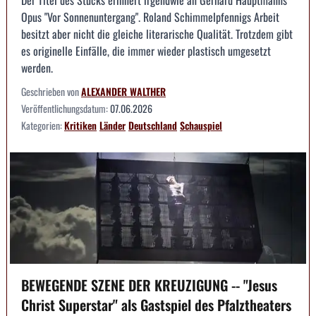
Der Titel des Stücks erinnert irgendwie an Gerhard Hauptmanns
Opus "Vor Sonnenuntergang". Roland Schimmelpfennigs Arbeit
besitzt aber nicht die gleiche literarische Qualität. Trotzdem gibt
es originelle Einfälle, die immer wieder plastisch umgesetzt
werden.
Geschrieben von
ALEXANDER WALTHER
Veröffentlichungsdatum:
07.06.2026
Kategorien:
Kritiken
Länder
Deutschland
Schauspiel
BEWEGENDE SZENE DER KREUZIGUNG -- "Jesus
Christ Superstar" als Gastspiel des Pfalztheaters