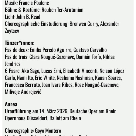
Musik: Francis Poulenc
Bühne & Kostüme: Rouben Ter-Arutunian
Licht: John B. Read
Choreographische Einstudierung: Bronwen Curry, Alexander
Zaytsev
Tänzer*innen:
Pas de deux: Emilia Peredo Aguirre, Gustavo Carvalho
Pas de trois: Clara Nougué-Cazenave, Damián Torío, Niklas
Jendrics
6 Paare: Ako Sago, Lucas Erni, Elisabeth Vincenti, Nelson López
Garlo, Nami Ito, Eric White, Neshama Nashman, Kauan Soares,
Francesca Berruto, Joan Ivars Ribes, Rose Nougué-Cazenave,
Milivoje Andrejević
Aurea
Uraufführung am 14. März 2026, Deutsche Oper am Rhein
Opernhaus Düsseldorf, Ballett am Rhein
Choreographie: Goyo Montero