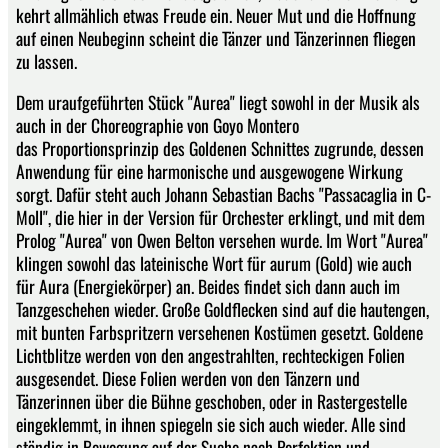
kehrt allmählich etwas Freude ein. Neuer Mut und die Hoffnung
auf einen Neubeginn scheint die Tänzer und Tänzerinnen fliegen
zu lassen.
Dem uraufgeführten Stück "Aurea" liegt sowohl in der Musik als
auch in der Choreographie von Goyo Montero
das Proportionsprinzip des Goldenen Schnittes zugrunde, dessen
Anwendung für eine harmonische und ausgewogene Wirkung
sorgt. Dafür steht auch Johann Sebastian Bachs "Passacaglia in C-
Moll", die hier in der Version für Orchester erklingt, und mit dem
Prolog "Aurea" von Owen Belton versehen wurde. Im Wort "Aurea"
klingen sowohl das lateinische Wort für aurum (Gold) wie auch
für Aura (Energiekörper) an. Beides findet sich dann auch im
Tanzgeschehen wieder. Große Goldflecken sind auf die hautengen,
mit bunten Farbspritzern versehenen Kostümen gesetzt. Goldene
Lichtblitze werden von den angestrahlten, rechteckigen Folien
ausgesendet. Diese Folien werden von den Tänzern und
Tänzerinnen über die Bühne geschoben, oder in Rastergestelle
eingeklemmt, in ihnen spiegeln sie sich auch wieder. Alle sind
ständig in Bewegung auf der Suche nach Perfektion und