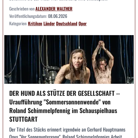
Geschrieben von
ALEXANDER WALTHER
Veröffentlichungsdatum:
08.06.2026
Kategorien:
Kritiken
Länder
Deutschland
Oper
DER HUND ALS STÜTZE DER GESELLSCHAFT --
Uraufführung "Sommersonnenwende" von
Roland Schimmelpfennig im Schauspielhaus
STUTTGART
Der Titel des Stücks erinnert irgendwie an Gerhard Hauptmanns
Opus "Vor Sonnenuntergang". Roland Schimmelpfennigs Arbeit