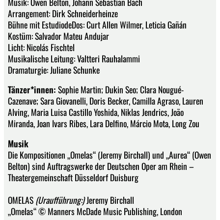
Musik: Owen Belton, Johann Sebastian Bach
Arrangement: Dirk Schneiderheinze
Bühne mit EstudiodeDos: Curt Allen Wilmer, Leticia Gañán
Kostüm: Salvador Mateu Andujar
Licht: Nicolás Fischtel
Musikalische Leitung: Valtteri Rauhalammi
Dramaturgie: Juliane Schunke
Tänzer*innen:
Sophie Martin; Dukin Seo; Clara Nougué-
Cazenave; Sara Giovanelli, Doris Becker, Camilla Agraso, Lauren
Alving, Maria Luisa Castillo Yoshida, Niklas Jendrics, João
Miranda, Joan Ivars Ribes, Lara Delfino, Márcio Mota, Long Zou
Musik
Die Kompositionen „Omelas“ (Jeremy Birchall) und „Aurea“ (Owen
Belton) sind Auftragswerke der Deutschen Oper am Rhein –
Theatergemeinschaft Düsseldorf Duisburg
OMELAS
(Uraufführung:)
Jeremy Birchall
„Omelas“ © Manners McDade Music Publishing, London