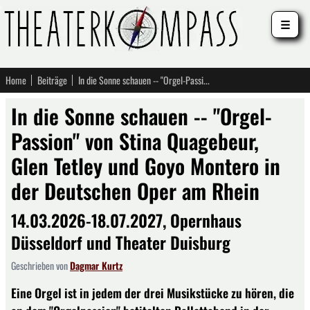
☰
Home
Beiträge
In die Sonne schauen -- "Orgel-Passion" von Stina Quagebeur, Glen Tetley und Goyo Montero in der Deutschen Oper am Rhein
In die Sonne schauen -- "Orgel-
Passion" von Stina Quagebeur,
Glen Tetley und Goyo Montero in
der Deutschen Oper am Rhein
14.03.2026-18.07.2027, Opernhaus
Düsseldorf und Theater Duisburg
Geschrieben von
Dagmar Kurtz
Eine Orgel ist in jedem der drei Musikstücke zu hören, die