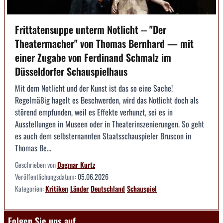
Frittatensuppe unterm Notlicht -- "Der
Theatermacher" von Thomas Bernhard — mit
einer Zugabe von Ferdinand Schmalz im
Düsseldorfer Schauspielhaus
Mit dem Notlicht und der Kunst ist das so eine Sache!
Regelmäßig hagelt es Beschwerden, wird das Notlicht doch als
störend empfunden, weil es Effekte verhunzt, sei es in
Ausstellungen in Museen oder in Theaterinszenierungen. So geht
es auch dem selbsternannten Staatsschauspieler Bruscon in
Thomas Be...
Geschrieben von
Dagmar Kurtz
Veröffentlichungsdatum:
05.06.2026
Kategorien:
Kritiken
Länder
Deutschland
Schauspiel
Folgen Sie uns auf