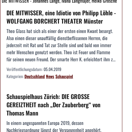
DIE MITWISSER - Johannes Lange, Ivana Langmajer, Heiko Grosche
DIE MITWISSER, eine Idiotie von Philipp Löhle -
WOLFGANG BORCHERT THEATER Münster
Theo Glass hat sich als einer der ersten einen Kwant besorgt.
Also einen dieser unauffällig dienstbeflissenen Herren, die
jederzeit mit Rat und Tat zur Stelle sind und bald von immer
mehr Menschen genutzt werden. Theo ist Feuer und Flamme
für seinen neuen Freund. Der smarte Herr K. erleichtert ihm z...
Veröffentlichungsdatum:
05.04.2019
Kategorien:
Deutschland
News
Schauspiel
Schauspielhaus Zürich: DIE GROSSE
GEREIZTHEIT nach „Der Zauberberg“ von
Thomas Mann
In einem angespannten Europa 2019, dessen
Nachkriegsordnung längst der Vergangenheit angehört,