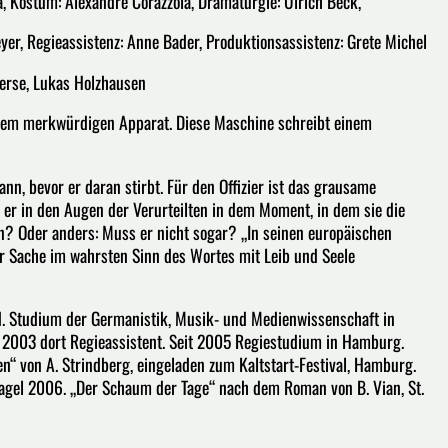
 Kostüm: Alexandre Corazzola, Dramaturgie: Ulrich Beck,
eyer, Regieassistenz: Anne Bader, Produktionsassistenz: Grete Michel
ierse, Lukas Holzhausen
 einem merkwürdigen Apparat. Diese Maschine schreibt einem
nn, bevor er daran stirbt. Für den Offizier ist das grausame
er in den Augen der Verurteilten in dem Moment, in dem sie die
en? Oder anders: Muss er nicht sogar? „In seinen europäischen
r Sache im wahrsten Sinn des Wortes mit Leib und Seele
. Studium der Germanistik, Musik- und Medienwissenschaft in
 2003 dort Regieassistent. Seit 2005 Regiestudium in Hamburg.
len“ von A. Strindberg, eingeladen zum Kaltstart-Festival, Hamburg.
agel 2006. „Der Schaum der Tage“ nach dem Roman von B. Vian, St.