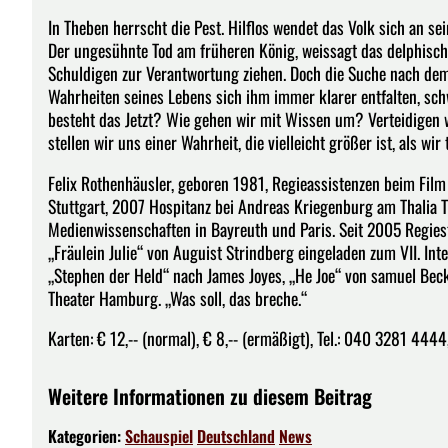
In Theben herrscht die Pest. Hilflos wendet das Volk sich an sei
Der ungesühnte Tod am früheren König, weissagt das delphische 
Schuldigen zur Verantwortung ziehen. Doch die Suche nach dem
Wahrheiten seines Lebens sich ihm immer klarer entfalten, schw
besteht das Jetzt? Wie gehen wir mit Wissen um? Verteidigen
stellen wir uns einer Wahrheit, die vielleicht größer ist, als wi
Felix Rothenhäusler, geboren 1981, Regieassistenzen beim Film 
Stuttgart, 2007 Hospitanz bei Andreas Kriegenburg am Thalia
Medienwissenschaften in Bayreuth und Paris. Seit 2005 Regie
„Fräulein Julie“ von Auguist Strindberg eingeladen zum VII. In
„Stephen der Held“ nach James Joyes, „He Joe“ von samuel Becke
Theater Hamburg. „Was soll, das breche.“
Karten: € 12,-- (normal), € 8,-- (ermäßigt), Tel.: 040 3281 4444
Weitere Informationen zu diesem Beitrag
Kategorien:
Schauspiel
Deutschland
News