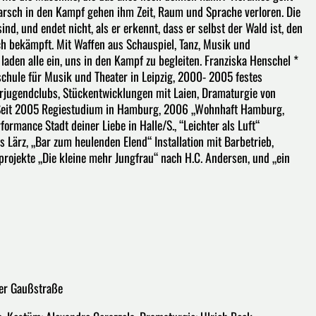
arsch in den Kampf gehen ihm Zeit, Raum und Sprache verloren. Die
nd, und endet nicht, als er erkennt, dass er selbst der Wald ist, den
tlich bekämpft. Mit Waffen aus Schauspiel, Tanz, Musik und
aden alle ein, uns in den Kampf zu begleiten. Franziska Henschel *
hule für Musik und Theater in Leipzig, 2000- 2005 festes
rjugendclubs, Stückentwicklungen mit Laien, Dramaturgie von
 Seit 2005 Regiestudium in Hamburg, 2006 „Wohnhaft Hamburg,
formance Stadt deiner Liebe in Halle/S., “Leichter als Luft“
 Lärz, „Bar zum heulenden Elend“ Installation mit Barbetrieb,
rojekte „Die kleine mehr Jungfrau“ nach H.C. Andersen, und „ein
der Gaußstraße