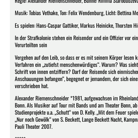
Regie: Alexander Riemenschneider, Bühne: Rimma Starodubzeva,
Musik: Tobias Vethake, Ton: Felix Wendenburg, Licht: Bettina M
Es spielen: Hans-Caspar Gattiker, Markus Heinicke, Thorsten H
In der Strafkolonie stehen ein Reisender und ein Offizier vor
Verurteilten sein
Vergehen auf den Leib, so dass er es mit seinem Körper lesen ka
Verfahren ein „zutiefst menschenwürdiges“. Warum? Was sieht 
Schrift von innen entziffern? Darf der Reisende sich einmisch
Anschauungen befangen“, begegnet er jemandem, der sich eine
verschrieben hat.
Alexander Riemenschneider *1981, aufgewachsen im Rheinland
Bonn. Als Musiker auf Tour mit Bands und am Theater Bonn, ab
Studienprojekte u.a. „Schutt“ von D. Kelly. „Mit dem Feuer spie
„Nur noch Gewölk“ von S. Beckett, Lange Beckett Nacht, Kampn
Pauli Theater 2007.