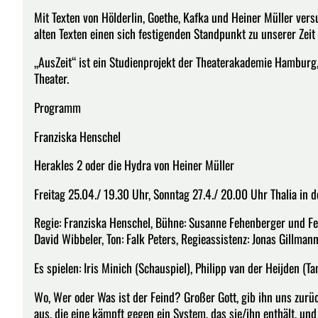
Mit Texten von Hölderlin, Goethe, Kafka und Heiner Müller versu
alten Texten einen sich festigenden Standpunkt zu unserer Zeit 
„AusZeit“ ist ein Studienprojekt der Theaterakademie Hamburg
Theater.
Programm
Franziska Henschel
Herakles 2 oder die Hydra von Heiner Müller
Freitag 25.04./ 19.30 Uhr, Sonntag 27.4./ 20.00 Uhr Thalia in 
Regie: Franziska Henschel, Bühne: Susanne Fehenberger und Feli
David Wibbeler, Ton: Falk Peters, Regieassistenz: Jonas Gillman
Es spielen: Iris Minich (Schauspiel), Philipp van der Heijden (T
Wo, Wer oder Was ist der Feind? Großer Gott, gib ihn uns zur
aus, die eine kämpft gegen ein System, das sie/ihn enthält, un