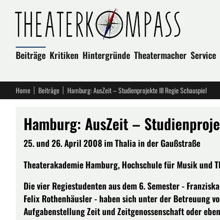
Beiträge
Kritiken
Hintergründe
Theatermacher
Service
Home
Beiträge
Hamburg: AusZeit – Studienprojekte III Regie Schauspiel
Hamburg: AusZeit – Studienprojek
25. und 26. April 2008 im Thalia in der Gaußstraße
Theaterakademie Hamburg, Hochschule für Musik und Th
Die vier Regiestudenten aus dem 6. Semester - Franzis
Felix Rothenhäusler - haben sich unter der Betreuung v
Aufgabenstellung Zeit und Zeitgenossenschaft oder eben 