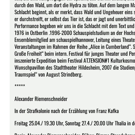
durch den Wald, um dort die Hydra zu töten. Auf dem langen M
Schlacht beginnt, als er merkt, dass Wald und Ungeheuer eins si
er durchstreift, er selbst das Tier ist, das er jagt und unerbit
Performance begeben wir uns in die Schlacht mit dem Text und l
1976 in Ostberlin .1996-2000 Schauspielstudium an der Hochsc
Ensemblemitglied am schauspielhannover, Leitung eines Theate
Veranstaltungen im Rahmen der Reihe „Alice in Cumberland“.
Große Freiheit“ beim intern. Festival für junges Theater und Per
inszenierte Expedition beim Festival AT.TENSION#1 Kulturkosmos
Wunschpavillon des Stadttheater Hildesheim, 2007 die Studienp
Traumspiel“ von August Strindberg.
*****
Alexander Riemenschneider
In der Strafkolonie nach der Erzählung von Franz Kafka
Freitag 25.04./ 19.30 Uhr, Sonntag 27.4./ 20.00 Uhr Thalia in 