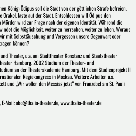
nen König: Ödipus soll die Stadt von der göttlichen Strafe befreien.
Orakel, laste auf der Stadt. Entschlossen will Ödipus den
 Mörder wird zur Frage nach der eigenen Identität. Während die
indet die Möglichkeit, weiter zu herrschen, weiter zu leben. Woraus
 wir mit Selbsttäuschung und Vergessen unsere Gegenwart oder
r tragen können?
und Theater, u.a. am Stadttheater Konstanz und Staatstheater
 Theater Hamburg. 2002 Studium der Theater- und
studium an der Theaterakademie Hamburg. Mit dem Studienprojekt II
ternationalen Regiekongress in Moskau. Weitere Arbeiten u.a.
tt und „Wir wollen den Messias jetzt“ von Franzobel am St. Pauli
, E-Mail: abo@thalia-theater.de, www.thalia-theater.de