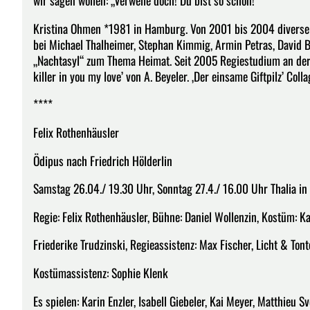
wir sagen wollen: „Verweile doch! Du bist so schön!“
Kristina Ohmen *1981 in Hamburg. Von 2001 bis 2004 diverse 
bei Michael Thalheimer, Stephan Kimmig, Armin Petras, David B
„Nachtasyl“ zum Thema Heimat. Seit 2005 Regiestudium an der 
killer in you my love’ von A. Beyeler. ‚Der einsame Giftpilz’ Col
****
Felix Rothenhäusler
Ödipus nach Friedrich Hölderlin
Samstag 26.04./ 19.30 Uhr, Sonntag 27.4./ 16.00 Uhr Thalia i
Regie: Felix Rothenhäusler, Bühne: Daniel Wollenzin, Kostüm: K
Friederike Trudzinski, Regieassistenz: Max Fischer, Licht & Ton
Kostümassistenz: Sophie Klenk
Es spielen: Karin Enzler, Isabell Giebeler, Kai Meyer, Matthieu S