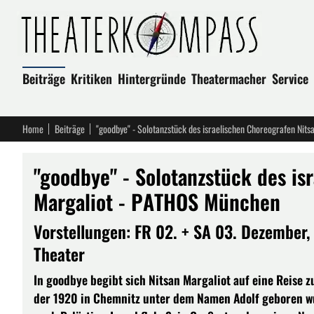
Beiträge
Kritiken
Hintergründe
Theatermacher
Service
Home
Beiträge
"goodbye" - Solotanzstück des israelischen Choreografen Ni
"goodbye" - Solotanzstück des is
Margaliot - PATHOS München
Vorstellungen: FR 02. + SA 03. Dezember,
Theater
In goodbye begibt sich Nitsan Margaliot auf eine Reise zu
der 1920 in Chemnitz unter dem Namen Adolf geboren wu