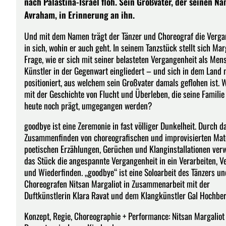
nach Palästina-Israel floh. Sein Großvater, der seinen N
Avraham, in Erinnerung an ihn.
Und mit dem Namen trägt der Tänzer und Choreograf die Verga
in sich, wohin er auch geht. In seinem Tanzstück stellt sich Mar
Frage, wie er sich mit seiner belasteten Vergangenheit als Men
Künstler in der Gegenwart eingliedert – und sich in dem Land 
positioniert, aus welchem sein Großvater damals geflohen ist. 
mit der Geschichte von Flucht und Überleben, die seine Familie
heute noch prägt, umgegangen werden?
goodbye ist eine Zeremonie in fast völliger Dunkelheit. Durch d
Zusammenfinden von choreografischen und improvisierten Mate
poetischen Erzählungen, Gerüchen und Klanginstallationen ver
das Stück die angespannte Vergangenheit in ein Verarbeiten, V
und Wiederfinden. „goodbye“ ist eine Soloarbeit des Tänzers un
Choreografen Nitsan Margaliot in Zusammenarbeit mit der
Duftkünstlerin Klara Ravat und dem Klangkünstler Gal Hochber
Konzept, Regie, Choreographie + Performance: Nitsan Margaliot