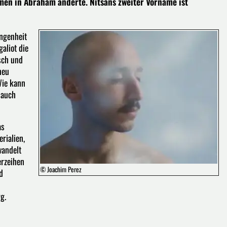
amen in Abraham änderte. Nitsans zweiter Vorname ist
ngenheit
galiot die
sch und
neu
Wie kann
 auch
as
rialien,
wandelt
erzeihen
© Joachim Perez
d
g.