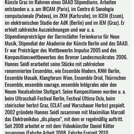
Künste Graz im Rahmen eines DAAD Stipendiums. Arbeiten
entstanden u. a. am IRCAM (Paris), im Centro di Sonologia
computazionale (Padova), im ZKM (Karlsruhe), im ICEM (Essen),
im elektronischen Studio der AdK (Berlin) und im IEM (Graz). Er
erhielt zahlreiche Auszeichnungen und war u. a.
Stipendienpreisträger der Darmstädter Ferienkurse für Neue
Musik, Stipendiat der Akademie der Künste Berlin und des DAAD.
Er war Preisträger des Wettbewerbs Impulse 2005 und des
Kompositionswettbewerbes des Bremer Landesmusikrates 2006.
Hannes Seidl erarbeitet seine Stücke mit zahlreichen
renommierten Ensembles, wie Ensemble Modern, KNM Berlin,
Ensemble Mosaik, Klangforum Wien, Ensemble Oriol, Thürmchen
Ensemble, ensemble courage, ensemble Intégrales oder den
Neuen Vocalsolisten Stuttgart. Seine Kompositionen wurden u. a.
beim Ultraschall-Festival Berlin, Festival Ultima Oslo, beim
steirischer herbst Graz, ECLAT und Warschauer Herbst gespielt.
2002 gründete Hannes Seidl zusammen mit Maximilian Marcoll
das Elektronikduo „dis.playce“, mit dem er regelmäßig auftritt.
Seit 2008 arbeitet er mit dem Videokünstler Daniel Kötter
zusammen (Falsche Arbeit 2008, Falsche Freizeit 2010,