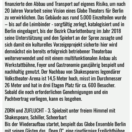
finanzierte den Abbau und Transport auf eigenes Risiko, um nach
20 Jahren Vorarbeit seine Vision eines Globe Theaters für Berlin
zu verwirklichen. Das Gebäude aus rund 5.000 Einzelteilen wurde
– bis auf die Leimbinder - sorgfältig zerlegt, katalogisiert und in
Berlin eingelagert, bis der Bezirk Charlottenburg im Jahr 2018
seine Unterstützung und den Spielort an der Spree zusagte und
sich damit ein kulturelles Vorzeigeprojekt sicherte: hier wird
demnächst ein bereits erfolgreich betriebe­ner Theaterbau
weiterverwendet und mit einem multifunktionalen Anbau als
Werkstattbühne, Foyer und Gastronomie ganzjährig bespielt und
nachhaltig genutzt. Der Nachbau von Shakespeares legen­därer
Volkstheater-Arena ist 14,5 Meter hoch, misst im Durchmesser
26 Meter und hat in drei Etagen Platz für ca. 600 Besucher.
Sobald die noch erforderlichen Genehmigungen und ein
Pachtvertrag vor­liegen, kann es losgehen.
ZORN und ZUFLUCHT - 3. Spielzeit unter freiem Himmel mit
Shakespeare, Schiller, Scheerbart
Bis der Wiederaufbau startet, bespielt das Globe Ensemble Berlin
mit seinen Gästen das „Open O“, eine ringförmige Freilichtbühne