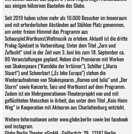
aus einigen hölzernen Bauteilen des Globe.
Seit 2019 haben schon mehr als 10.000 Besucher im Innenraum
und mit erforderlichen Abständen auf Stühlen Platz ge­nommen,
um unter freiem Himmel das Programm aus
Schauspiel.Wortkunst.Weltmusik zu erleben. Aktuell ist die dritte
Prolog-Spielzeit in Vorbereitung. Unter dem Titel „Zorn und
Zuflucht“ sind in der Zeit vom 3. Juni bis zum 18. September ca.
80 Veranstaltungen geplant. Neben drei Premieren mit Werken
von Shakespeare (“Komödie der Irrtümer“), Schiller („Maria
Stuart“) und Scheerbart („Es lebe Europa“) stehen die
Wiederaufnahmen von Shakespeares „Romeo und Julia“ und „Der
Sturm“ sowie Konzerte, Tanz und Wortkunst auf dem Programm.
Zudem ist ein Mehrgenerationen-Theaterprojekt von und mit
geflüchteten Menschen in Arbeit, das unter dem Titel „Kein Heim
Weg“ in Kooperation mit Akteuren aus Charlottenburg ent­steht.
Weitere Informationen unter www.globe.berlin sowie bei facebook
und instagram.
Globe Berlin Theater gGmbH . Gaillardstr. 29 . 13187 Berlin .