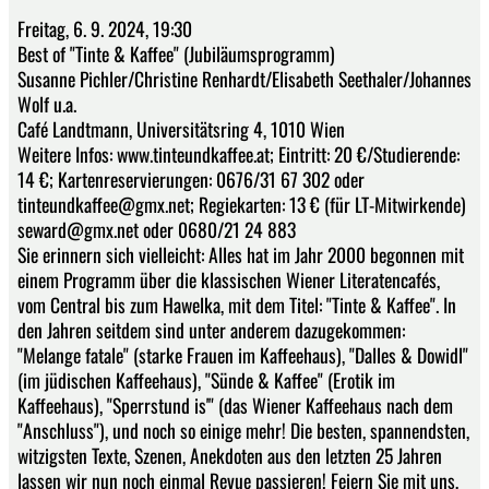
Freitag, 6. 9. 2024, 19:30
Best of "Tinte & Kaffee" (Jubiläumsprogramm)
Susanne Pichler/Christine Renhardt/Elisabeth Seethaler/Johannes
Wolf u.a.
Café Landtmann, Universitätsring 4, 1010 Wien
Weitere Infos: www.tinteundkaffee.at; Eintritt: 20 €/Studierende:
14 €; Kartenreservierungen: 0676/31 67 302 oder
tinteundkaffee@gmx.net; Regiekarten: 13 € (für LT-Mitwirkende)
seward@gmx.net oder 0680/21 24 883
Sie erinnern sich vielleicht: Alles hat im Jahr 2000 begonnen mit
einem Programm über die klassischen Wiener Literatencafés,
vom Central bis zum Hawelka, mit dem Titel: "Tinte & Kaffee". In
den Jahren seitdem sind unter anderem dazugekommen:
"Melange fatale" (starke Frauen im Kaffeehaus), "Dalles & Dowidl"
(im jüdischen Kaffeehaus), "Sünde & Kaffee" (Erotik im
Kaffeehaus), "Sperrstund is'" (das Wiener Kaffeehaus nach dem
"Anschluss"), und noch so einige mehr! Die besten, spannendsten,
witzigsten Texte, Szenen, Anekdoten aus den letzten 25 Jahren
lassen wir nun noch einmal Revue passieren! Feiern Sie mit uns,