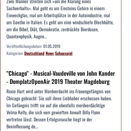
Zwei Männer streiten sich »um die Klärung eines
Sachverhalts«. Mal geht es um Einsteins Gehirn in einem
Einweckglas, mal um Arbeitsplätze in der Autoindustrie, mal
um Goethe in Italien. Es geht um eine windschiefe Blechhütte,
um die Bibel, Diät, Demokratie, zerdrückte Bierdosen,
Quantenphysik, Augen...
Veröffentlichungsdatum:
01.05.2019
Kategorien:
Deutschland
News
Schauspiel
"Chicago" - Musical-Vaudeville von John Kander
- DomplatzOpenAir 2019 Theater Magdeburg
Roxie Hart wird unter Mordverdacht ins Frauengefängnis von
Chicago gebracht: Sie soll ihren Liebhaber erschossen haben.
Im Gefängnis trifft sie auf die ebenfalls mordverdächtige
Velma Kelly, die sich vom gewieften Anwalt Billy Flynn
vertreten lässt. Dessen Erfolgsmasche liegt in der
Beeinflussung de...