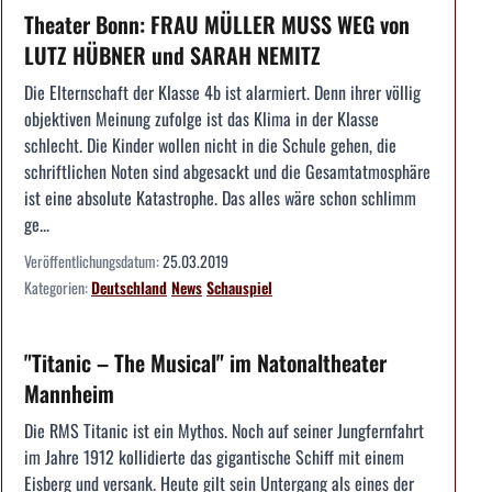
Theater Bonn: FRAU MÜLLER MUSS WEG von
LUTZ HÜBNER und SARAH NEMITZ
Die Elternschaft der Klasse 4b ist alarmiert. Denn ihrer völlig
objektiven Meinung zufolge ist das Klima in der Klasse
schlecht. Die Kinder wollen nicht in die Schule gehen, die
schriftlichen Noten sind abgesackt und die Gesamtatmosphäre
ist eine absolute Katastrophe. Das alles wäre schon schlimm
ge...
Veröffentlichungsdatum:
25.03.2019
Kategorien:
Deutschland
News
Schauspiel
"Titanic – The Musical" im Natonaltheater
Mannheim
Die RMS Titanic ist ein Mythos. Noch auf seiner Jungfernfahrt
im Jahre 1912 kollidierte das gigantische Schiff mit einem
Eisberg und versank. Heute gilt sein Untergang als eines der