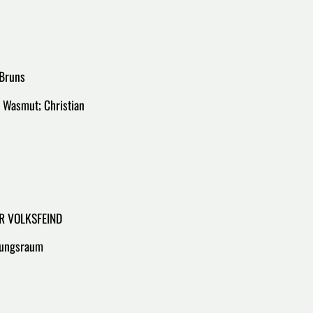
 Bruns
e Wasmut; Christian
ER VOLKSFEIND
hungsraum