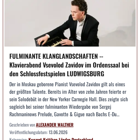
FULMINANTE KLANGLANDSCHAFTEN --
Klavierabend Vsevolod Zavidov im Ordenssaal bei
den Schlossfestspielen LUDWIGSBURG
Der in Moskau geborene Pianist Vsevolod Zavidov gilt als eines
der größten Talente. Bereits im Alter von zehn Jahren feierte er
sein Solodebüt in der New Yorker Carnegie Hall. Dies zeigte sich
sogleich bei seiner fulminanten Wiedergabe von Sergej
Rachmaninows Prelude, Gavotte & Gigue nach Bachs E-Du...
Geschrieben von
ALEXANDER WALTHER
Veröffentlichungsdatum:
13.06.2026
Kategorien:
Konzert
Kritiken
Länder
Deutschland