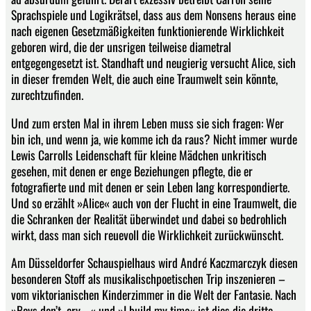
Sprachspiele und Logikrätsel, dass aus dem Nonsens heraus eine
nach eigenen Gesetzmäßigkeiten funktionierende Wirklichkeit
geboren wird, die der unsrigen teilweise diametral
entgegengesetzt ist. Standhaft und neugierig versucht Alice, sich
in dieser fremden Welt, die auch eine Traumwelt sein könnte,
zurechtzufinden.
Und zum ersten Mal in ihrem Leben muss sie sich fragen: Wer
bin ich, und wenn ja, wie komme ich da raus? Nicht immer wurde
Lewis Carrolls Leidenschaft für kleine Mädchen unkritisch
gesehen, mit denen er enge Beziehungen pflegte, die er
fotografierte und mit denen er sein Leben lang korrespondierte.
Und so erzählt »Alice« auch von der Flucht in eine Traumwelt, die
die Schranken der Realität überwindet und dabei so bedrohlich
wirkt, dass man sich reuevoll die Wirklichkeit zurückwünscht.
Am Düsseldorfer Schauspielhaus wird André Kaczmarczyk diesen
besonderen Stoff als musikalisch­poetischen Trip inszenieren –
vom viktorianischen Kinderzimmer in die Welt der Fantasie. Nach
»Boys don’t cry …« und »I build my time« ist dies die dritte