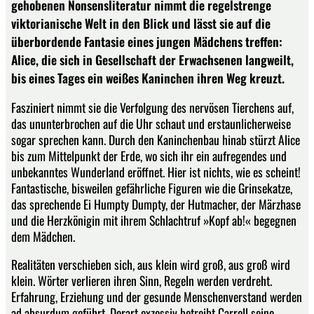
gehobenen Nonsensliteratur nimmt die regelstrenge
viktorianische Welt in den Blick und lässt sie auf die
überbordende Fantasie eines jungen Mädchens treffen:
Alice, die sich in Gesellschaft der Erwachsenen langweilt,
bis eines Tages ein weißes Kaninchen ihren Weg kreuzt.
Fasziniert nimmt sie die Verfolgung des nervösen Tierchens auf,
das ununterbrochen auf die Uhr schaut und erstaunlicherweise
sogar sprechen kann. Durch den Kaninchenbau hinab stürzt Alice
bis zum Mittelpunkt der Erde, wo sich ihr ein aufregendes und
unbekanntes Wunderland eröffnet. Hier ist nichts, wie es scheint!
Fantastische, bisweilen gefährliche Figuren wie die Grinsekatze,
das sprechende Ei Humpty Dumpty, der Hutmacher, der Märzhase
und die Herzkönigin mit ihrem Schlachtruf »Kopf ab!« begegnen
dem Mädchen.
Realitäten verschieben sich, aus klein wird groß, aus groß wird
klein. Wörter verlieren ihren Sinn, Regeln werden verdreht.
Erfahrung, Erziehung und der gesunde Menschenverstand werden
ad absurdum geführt. Derart exzessiv betreibt Carroll seine