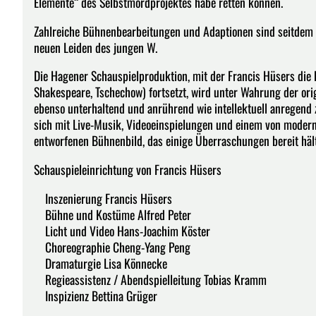
Elemente“ des Selbstmordprojektes habe retten können.
Zahlreiche Bühnenbearbeitungen und Adaptionen sind seitdem e
neuen Leiden des jungen W.
Die Hagener Schauspielproduktion, mit der Francis Hüsers die 
Shakespeare, Tschechow) fortsetzt, wird unter Wahrung der orig
ebenso unterhaltend und anrührend wie intellektuell anregend z
sich mit Live-Musik, Videoeinspielungen und einem von moder
entworfenen Bühnenbild, das einige Überraschungen bereit hält
Schauspieleinrichtung von Francis Hüsers
Inszenierung Francis Hüsers
Bühne und Kostüme Alfred Peter
Licht und Video Hans-Joachim Köster
Choreographie Cheng-Yang Peng
Dramaturgie Lisa Könnecke
Regieassistenz / Abendspielleitung Tobias Kramm
Inspizienz Bettina Grüger