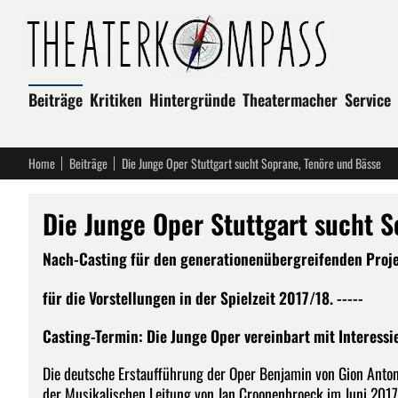
Beiträge
Kritiken
Hintergründe
Theatermacher
Service
Home
Beiträge
Die Junge Oper Stuttgart sucht Soprane, Tenöre und Bässe
Die Junge Oper Stuttgart sucht S
Nach-Casting für den generationenübergreifenden Proj
für die Vorstellungen in der Spielzeit 2017/18. -----
Casting-Termin: Die Junge Oper vereinbart mit Interessi
Die deutsche Erstaufführung der Oper Benjamin von Gion Anton
der Musikalischen Leitung von Jan Croonenbroeck im Juni 2017 