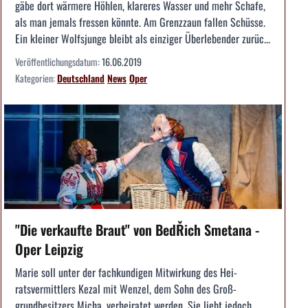
gäbe dort wärmere Höhlen, klareres Wasser und mehr Schafe,
als man jemals fressen könnte. Am Grenzzaun fallen Schüsse.
Ein kleiner Wolfsjunge bleibt als einziger Überlebender zurüc...
Veröffentlichungsdatum:
16.06.2019
Kategorien:
Deutschland
News
Oper
"Die verkaufte Braut" von BedŘich Smetana -
Oper Leipzig
Marie soll unter der fachkundigen Mitwirkung des Hei­
ratsvermittlers Kezal mit Wenzel, dem Sohn des Groß­
grundbesitzers Micha, verheiratet werden. Sie liebt ­jedoch