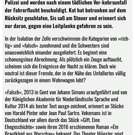
Polizei und werden nach einem tödlichen Ver-kehrsunfall
der Fahrerflucht beschuldigt. Kat hat betrunken auf dem
Rücksitz geschlafen, Sis saß am Steuer und erinnert sich
nur daran, gegen eine Leitplanke gefahren zu sein.
In der Isolation der Zelle verschwimmen die Kategorien von »rich-
tig« und »falsch« zunehmend und die Schwestern sind
unausweichlich einander ausgeliefert. Es beginnt eine
schonungslose Abrechnung. Als plötzlich ein Zeuge auftaucht,
scheinen sich die Ereignisse der Nacht zu klären. Doch wie
neutral ist dieser Fremde, der in der Nähe des Unfallortes völlig
zurückgezogen in einem Wohnwagen lebt?
»Falsch«, 2013 in Gent von Johann Simons uraufgeführt und von
der Königlichen Akademie für Niederländische Sprache und
Kultur 2014 als bester Text ausge-zeichnet, erinnert an Stücke
von Harold Pinter oder Jean Paul Sartre. Vekemans ist in
Deutschland vor allem durch das Stück »Gift. Eine
Ehegeschichte« sowie ihren 2016 erschienenen Roman »Ein
Brautkleid aus Warschau« bekannt. Das Theater Münster zeigt