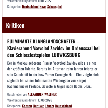
Veröffentlichungsdatum:
10.01.2022
Kategorien:
Deutschland
News
Schauspiel
Kritiken
FULMINANTE KLANGLANDSCHAFTEN --
Klavierabend Vsevolod Zavidov im Ordenssaal bei
den Schlossfestspielen LUDWIGSBURG
Der in Moskau geborene Pianist Vsevolod Zavidov gilt als eines
der größten Talente. Bereits im Alter von zehn Jahren feierte er
sein Solodebüt in der New Yorker Carnegie Hall. Dies zeigte sich
sogleich bei seiner fulminanten Wiedergabe von Sergej
Rachmaninows Prelude, Gavotte & Gigue nach Bachs E-Du...
Geschrieben von
ALEXANDER WALTHER
Veröffentlichungsdatum:
13.06.2026
Kategorien:
Konzert
Kritiken
Länder
Deutschland