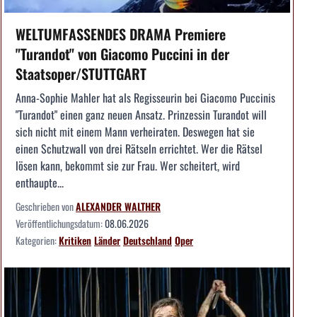
WELTUMFASSENDES DRAMA Premiere
"Turandot" von Giacomo Puccini in der
Staatsoper/STUTTGART
Anna-Sophie Mahler hat als Regisseurin bei Giacomo Puccinis
"Turandot" einen ganz neuen Ansatz. Prinzessin Turandot will
sich nicht mit einem Mann verheiraten. Deswegen hat sie
einen Schutzwall von drei Rätseln errichtet. Wer die Rätsel
lösen kann, bekommt sie zur Frau. Wer scheitert, wird
enthaupte...
Geschrieben von
ALEXANDER WALTHER
Veröffentlichungsdatum:
08.06.2026
Kategorien:
Kritiken
Länder
Deutschland
Oper