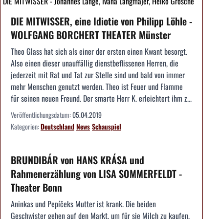
DIE MITWISSER - Johannes Lange, Ivana Langmajer, Heiko Grosche
DIE MITWISSER, eine Idiotie von Philipp Löhle -
WOLFGANG BORCHERT THEATER Münster
Theo Glass hat sich als einer der ersten einen Kwant besorgt.
Also einen dieser unauffällig dienstbeflissenen Herren, die
jederzeit mit Rat und Tat zur Stelle sind und bald von immer
mehr Menschen genutzt werden. Theo ist Feuer und Flamme
für seinen neuen Freund. Der smarte Herr K. erleichtert ihm z...
Veröffentlichungsdatum:
05.04.2019
Kategorien:
Deutschland
News
Schauspiel
BRUNDIBÁR von HANS KRÁSA und
Rahmenerzählung von LISA SOMMERFELDT -
Theater Bonn
Aninkas und Pepíčeks Mutter ist krank. Die beiden
Geschwister gehen auf den Markt, um für sie Milch zu kaufen.