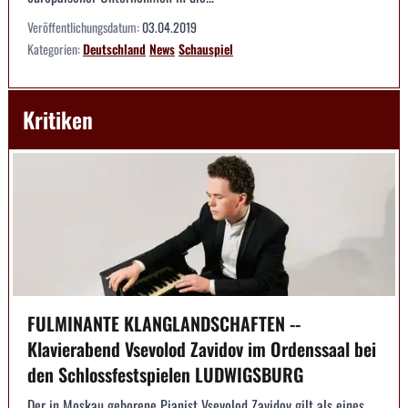
Veröffentlichungsdatum:
03.04.2019
Kategorien:
Deutschland
News
Schauspiel
Kritiken
FULMINANTE KLANGLANDSCHAFTEN --
Klavierabend Vsevolod Zavidov im Ordenssaal bei
den Schlossfestspielen LUDWIGSBURG
Der in Moskau geborene Pianist Vsevolod Zavidov gilt als eines