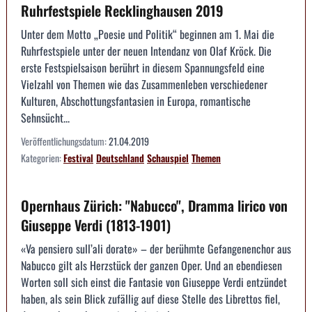
Ruhrfestspiele Recklinghausen 2019
Unter dem Motto „Poesie und Politik“ beginnen am 1. Mai die
Ruhrfestspiele unter der neuen Intendanz von Olaf Kröck. Die
erste Festspielsaison berührt in diesem Spannungsfeld eine
Vielzahl von Themen wie das Zusammenleben verschiedener
Kulturen, Abschottungsfantasien in Europa, romantische
Sehnsücht...
Veröffentlichungsdatum:
21.04.2019
Kategorien:
Festival
Deutschland
Schauspiel
Themen
Opernhaus Zürich: "Nabucco", Dramma lirico von
Giuseppe Verdi (1813-1901)
«Va pensiero sull’ali dorate» – der berühmte Gefangenenchor aus
Nabucco gilt als Herzstück der ganzen Oper. Und an ebendiesen
Worten soll sich einst die Fantasie von Giuseppe Verdi entzündet
haben, als sein Blick zufällig auf diese Stelle des Librettos fiel,