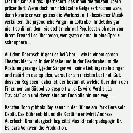
Jahr für Jahr auf das Opernschiff, das ihnen die tollsten Opern
präsentiert. Wenn doch nur nicht seine Geige zerbrochen wäre,
dann könnte er wenigstens die Wartezeit mit klassischer Musik
verkürzen. Die jugendliche Pinguinin Lotti aber findet das gar
nicht schlimm, denn sie steht mehr auf Pop, lässt sich aber von
ihrem Freund Leo überreden, wenigsten einmal in eine Oper zu
schnuppern …
Auf dem Opernschiff geht es heiß her – wie in einem echten
Theater: hier wird in der Maske und in der Garderobe um die
Kostüme gerangelt, jeder Sänger will seine Lieblingsrolle singen
und natürlich das spielen, worauf er am meisten Lust hat. Gut,
dass ein Regisseur dabei ist, der bestimmt, welche Oper dann den
Pinguinen am Südpol vorgespielt wird: Es wird Verdis „La
Traviata“ sein und davon sind am Ende alle hin und weg ….
Karsten Bohn gibt als Regisseur in der Bühne am Park Gera sein
Debüt. Das Bühnenbild und die Kostüme entwirft Andreas
Auerbach. Dramaturgisch begleitet Musiktheaterpädagogin Dr.
Barbara Volkwein die Produktion.