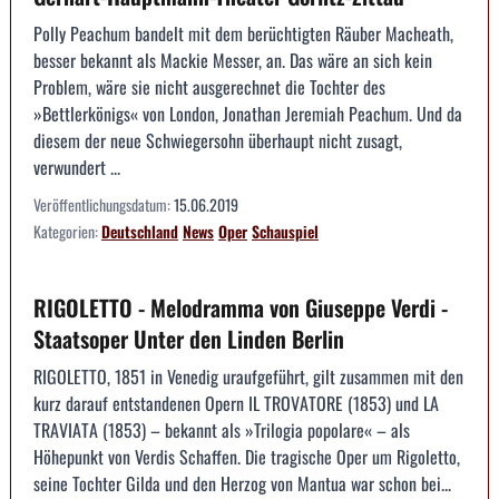
Polly Peachum bandelt mit dem berüchtigten Räuber Macheath,
besser bekannt als Mackie Messer, an. Das wäre an sich kein
Problem, wäre sie nicht ausgerechnet die Tochter des
»Bettlerkönigs« von London, Jonathan Jeremiah Peachum. Und da
diesem der neue Schwiegersohn überhaupt nicht zusagt,
verwundert ...
Veröffentlichungsdatum:
15.06.2019
Kategorien:
Deutschland
News
Oper
Schauspiel
RIGOLETTO - Melodramma von Giuseppe Verdi -
Staatsoper Unter den Linden Berlin
RIGOLETTO, 1851 in Venedig uraufgeführt, gilt zusammen mit den
kurz darauf entstandenen Opern IL TROVATORE (1853) und LA
TRAVIATA (1853) – bekannt als »Trilogia popolare« – als
Höhepunkt von Verdis Schaffen. Die tragische Oper um Rigoletto,
seine Tochter Gilda und den Herzog von Mantua war schon bei...