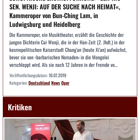
SEN. WENJI: AUF DER SUCHE NACH HEIMAT«,
Kammeroper von Bun-Ching Lam, in
Ludwigsburg und Heidelberg
Die Kammeroper, ein Musiktheater, erzählt die Geschichte der
jungen Dichterin Cai Wenji, die in der Han-Zeit (2. Jhdt.) in der
kosmopolitischen Kaiserstadt Chang'an (heute Xi'an) aufwächst,
bevor sie von ›barbarischen Nomaden‹ in die Mongolei
verschleppt wird. Als sie nach 12 Jahren in der Fremde vo...
Veröffentlichungsdatum:
10.07.2019
Kategorien:
Deutschland
News
Oper
Kritiken