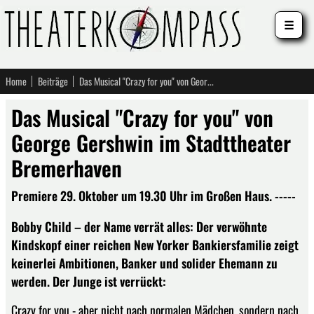
☰
Home
Beiträge
Das Musical "Crazy for you" von George Gershwin im Stadttheater Bremerhaven
Das Musical "Crazy for you" von
George Gershwin im Stadttheater
Bremerhaven
Premiere 29. Oktober um 19.30 Uhr im Großen Haus. -----
Bobby Child – der Name verrät alles: Der verwöhnte
Kindskopf einer reichen New Yorker Bankiersfamilie zeigt
keinerlei Ambitionen, Banker und solider Ehemann zu
werden. Der Junge ist verrückt:
Crazy for you - aber nicht nach normalen Mädchen, sondern nach