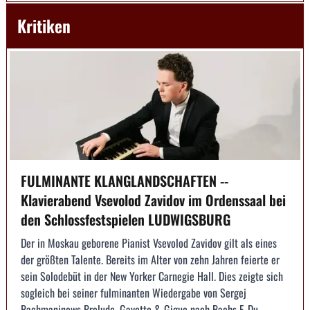
Kritiken
FULMINANTE KLANGLANDSCHAFTEN --
Klavierabend Vsevolod Zavidov im Ordenssaal bei
den Schlossfestspielen LUDWIGSBURG
Der in Moskau geborene Pianist Vsevolod Zavidov gilt als eines
der größten Talente. Bereits im Alter von zehn Jahren feierte er
sein Solodebüt in der New Yorker Carnegie Hall. Dies zeigte sich
sogleich bei seiner fulminanten Wiedergabe von Sergej
Rachmaninows Prelude, Gavotte & Gigue nach Bachs E-Du...