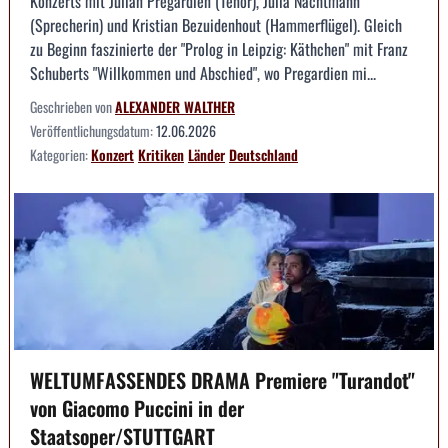
Konzerts mit Julian Pregardien (Tenor), Julia Nachtmann
(Sprecherin) und Kristian Bezuidenhout (Hammerflügel). Gleich
zu Beginn faszinierte der "Prolog in Leipzig: Käthchen" mit Franz
Schuberts "Willkommen und Abschied", wo Pregardien mi...
Geschrieben von
ALEXANDER WALTHER
Veröffentlichungsdatum:
12.06.2026
Kategorien:
Konzert
Kritiken
Länder
Deutschland
WELTUMFASSENDES DRAMA Premiere "Turandot"
von Giacomo Puccini in der
Staatsoper/STUTTGART