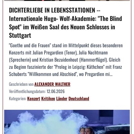
DICHTERLIEBE IN LEBENSSTATIONEN --
Internationale Hugo- Wolf-Akademie: "The Blind
Spot" im Weißen Saal des Neuen Schlosses in
Stuttgart
"Goethe und die Frauen" stand im Mittelpunkt dieses besonderen
Konzerts mit Julian Pregardien (Tenor), Julia Nachtmann
(Sprecherin) und Kristian Bezuidenhout (Hammerflügel). Gleich
zu Beginn faszinierte der "Prolog in Leipzig: Käthchen" mit Franz
Schuberts "Willkommen und Abschied", wo Pregardien mi...
Geschrieben von
ALEXANDER WALTHER
Veröffentlichungsdatum:
12.06.2026
Kategorien:
Konzert
Kritiken
Länder
Deutschland