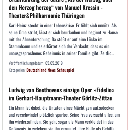
den Herzog herzog“ von Manuel Kressin -
Theater&Philharmonie Thüringen
Karl-Heinz steckt in einer Lebenskrise. Er fühlt sich unnütz. Als
seine Oma stribt, lässt er sich beurlauben und beginnt zu Hause
mit der Ahnenforschung. Da stößt er auf eine Lücke im
Stammbaum und es erhärtet sich der Verdacht, dass es ein
unausgesprochenes Geheimnis in seiner Familie gibt. Zeitlic...
Veröffentlichungsdatum:
05.05.2019
Kategorien:
Deutschland
News
Schauspiel
Ludwig van Beethovens einzige Oper »Fidelio«
im Gerhart-Hauptmann-Theater Görlitz-Zittau
Ein Mann ist dabei, die Untaten eines Mächtigen aufzudecken
und verschwindet plötzlich spurlos. Seine Frau versucht alles, um
ihn wiederzufinden. Sie geht sogar als Mann verkleidet in das
Gefängnis, in welchem sie ihn vermutet. Ihre Rolle als Gehilfe