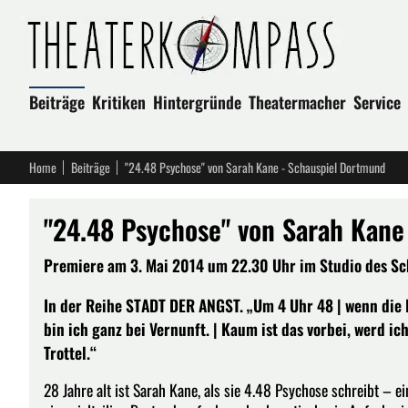
Beiträge
Kritiken
Hintergründe
Theatermacher
Service
Home
Beiträge
"24.48 Psychose" von Sarah Kane - Schauspiel Dortmund
"24.48 Psychose" von Sarah Kane
Premiere am 3. Mai 2014 um 22.30 Uhr im Studio des Sc
In der Reihe STADT DER ANGST. „Um 4 Uhr 48 | wenn die K
bin ich ganz bei Vernunft. | Kaum ist das vorbei, werd ic
Trottel.“
28 Jahre alt ist Sarah Kane, als sie 4.48 Psychose schreibt – 