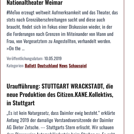
Nationaltheater Weimar
#MeToo erzeugt weltweit Aufmerksamkeit und das Theater, das
stets nach Grenzüberschreitungen sucht und diese auch
braucht, findet sich im Fokus einer Diskussion wieder, in der
die Forderungen nach Grenzen im Miteinander von Mann und
Frau, von Vorgesetztem zu Angestellten, verhandelt werden.
»On the ...
Veröffentlichungsdatum:
10.05.2019
Kategorien:
Ballett
Deutschland
News
Schauspiel
Uraufführung: STUTTGART WRACKSTADT, die
neue Produktion des Citizen.KANE.Kollektivs,
in Stuttgart
„Es ist kein Naturgesetz, dass Daimler ewig besteht.“ erklärte
Anfang 2019 der damalige Vorstandsvorsitzende der Daimler
AG Dieter Zetsche. --- Stuttgarts Stern erlischt. Wir schauen