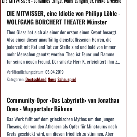
DIE MITWISSER - Johannes Lange, Ivana Langmajer, Heiko Grosche
DIE MITWISSER, eine Idiotie von Philipp Löhle -
WOLFGANG BORCHERT THEATER Münster
Theo Glass hat sich als einer der ersten einen Kwant besorgt.
Also einen dieser unauffällig dienstbeflissenen Herren, die
jederzeit mit Rat und Tat zur Stelle sind und bald von immer
mehr Menschen genutzt werden. Theo ist Feuer und Flamme
für seinen neuen Freund. Der smarte Herr K. erleichtert ihm z...
Veröffentlichungsdatum:
05.04.2019
Kategorien:
Deutschland
News
Schauspiel
Community-Oper ›Das Labyrinth‹ von Jonathan
Dove - Wuppertaler Bühnen
Das Werk fußt auf dem griechischen Mythos um den jungen
Theseus, der von den Athenern als Opfer für Minotaurus nach
Kreta geschickt wird, um diesen friedlich zu stimmen. Aber