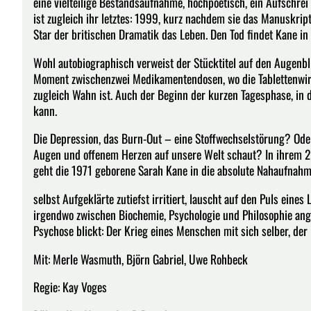
eine vielteilige Bestandsaufnahme, hochpoetisch, ein Aufschre
ist zugleich ihr letztes: 1999, kurz nachdem sie das Manuskri
Star der britischen Dramatik das Leben. Den Tod findet Kane i
Wohl autobiographisch verweist der Stücktitel auf den Augenbli
Moment zwischenzwei Medikamentendosen, wo die Tablettenwirku
zugleich Wahn ist. Auch der Beginn der kurzen Tagesphase, in
kann.
Die Depression, das Burn-Out – eine Stoffwechselstörung? Ode
Augen und offenem Herzen auf unsere Welt schaut? In ihrem 
geht die 1971 geborene Sarah Kane in die absolute Nahaufnahme.
selbst Aufgeklärte zutiefst irritiert, lauscht auf den Puls eine
irgendwo zwischen Biochemie, Psychologie und Philosophie angesi
Psychose blickt: Der Krieg eines Menschen mit sich selber, der
Mit: Merle Wasmuth, Björn Gabriel, Uwe Rohbeck
Regie: Kay Voges