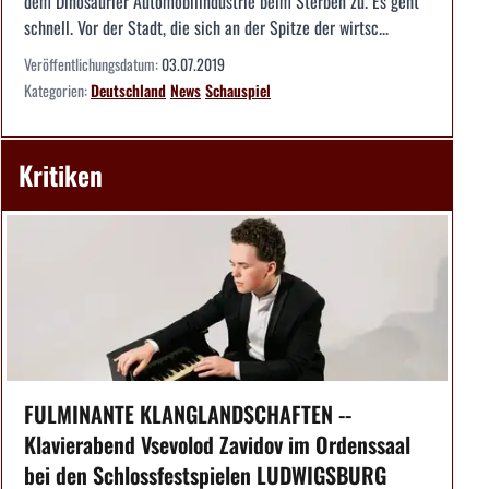
dem Dinosaurier Automobilindustrie beim Sterben zu. Es geht
schnell. Vor der Stadt, die sich an der Spitze der wirtsc...
Veröffentlichungsdatum:
03.07.2019
Kategorien:
Deutschland
News
Schauspiel
Kritiken
FULMINANTE KLANGLANDSCHAFTEN --
Klavierabend Vsevolod Zavidov im Ordenssaal
bei den Schlossfestspielen LUDWIGSBURG