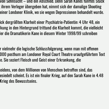
i voll Sehnsucht – und ein Abschied. Denn Sarah Kanes fünftes Stück
pt ihrem Verleger übergeben hat, nimmt sich der damalige Shooting
n einer Londoner Klinik, wo sie wegen Depressionen behandelt wurde.
ck dergrößten Klarheit einer Psychiatrie-Patientin: 4 Uhr 48, ein
ng in den Hintergrund trittund die Klarheit kommt, die vielleicht
 der die Dramatikerin Kane in diesem Winter 1998/99 schreiben
r vielmehr die logische Schlussfolgerung, wenn man mit offenen
2000 posthum am Londoner Royal Court Theatre uraufgeführtem Text
 Sie seziert Fleisch und Geist einer Erkrankung, die
s Leidens, von dem Millionen von Menschen betroffen sind, das
edelt scheint. Es ist ein finaler Krieg, auf den Sarah Kane in 4.48
 Krieg des Bewusstseins.