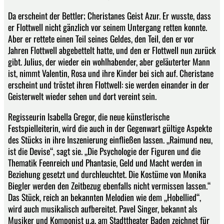
Da erscheint der Bettler; Cheristanes Geist Azur. Er wusste, dass
er Flottwell nicht gänzlich vor seinem Untergang retten konnte.
Aber er rettete einen Teil seines Geldes, den Teil, den er vor
Jahren Flottwell abgebettelt hatte, und den er Flottwell nun zurück
gibt. Julius, der wieder ein wohlhabender, aber geläuterter Mann
ist, nimmt Valentin, Rosa und ihre Kinder bei sich auf. Cheristane
erscheint und tröstet ihren Flottwell: sie werden einander in der
Geisterwelt wieder sehen und dort vereint sein.
Regisseurin Isabella Gregor, die neue künstlerische
Festspielleiterin, wird die auch in der Gegenwart gültige Aspekte
des Stücks in ihre Inszenierung einfließen lassen. „Raimund neu,
ist die Devise“, sagt sie. „Die Psychologie der Figuren und die
Thematik Feenreich und Phantasie, Geld und Macht werden in
Beziehung gesetzt und durchleuchtet. Die Kostüme von Monika
Biegler werden den Zeitbezug ebenfalls nicht vermissen lassen.“
Das Stück, reich an bekannten Melodien wie dem „Hobellied“,
wird auch musikalisch aufbereitet. Pavel Singer, bekannt als
Musiker und Komponist u.a. am Stadttheater Baden zeichnet für