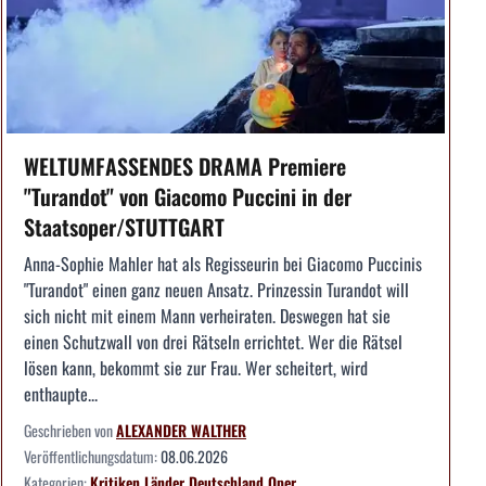
WELTUMFASSENDES DRAMA Premiere
"Turandot" von Giacomo Puccini in der
Staatsoper/STUTTGART
Anna-Sophie Mahler hat als Regisseurin bei Giacomo Puccinis
"Turandot" einen ganz neuen Ansatz. Prinzessin Turandot will
sich nicht mit einem Mann verheiraten. Deswegen hat sie
einen Schutzwall von drei Rätseln errichtet. Wer die Rätsel
lösen kann, bekommt sie zur Frau. Wer scheitert, wird
enthaupte...
Geschrieben von
ALEXANDER WALTHER
Veröffentlichungsdatum:
08.06.2026
Kategorien:
Kritiken
Länder
Deutschland
Oper