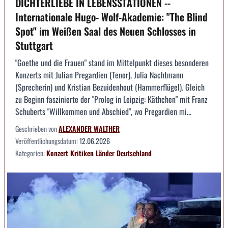
DICHTERLIEBE IN LEBENSSTATIONEN --
Internationale Hugo- Wolf-Akademie: "The Blind
Spot" im Weißen Saal des Neuen Schlosses in
Stuttgart
"Goethe und die Frauen" stand im Mittelpunkt dieses besonderen
Konzerts mit Julian Pregardien (Tenor), Julia Nachtmann
(Sprecherin) und Kristian Bezuidenhout (Hammerflügel). Gleich
zu Beginn faszinierte der "Prolog in Leipzig: Käthchen" mit Franz
Schuberts "Willkommen und Abschied", wo Pregardien mi...
Geschrieben von
ALEXANDER WALTHER
Veröffentlichungsdatum:
12.06.2026
Kategorien:
Konzert
Kritiken
Länder
Deutschland