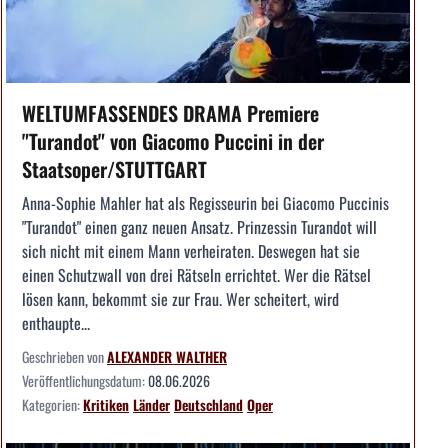
WELTUMFASSENDES DRAMA Premiere
"Turandot" von Giacomo Puccini in der
Staatsoper/STUTTGART
Anna-Sophie Mahler hat als Regisseurin bei Giacomo Puccinis
"Turandot" einen ganz neuen Ansatz. Prinzessin Turandot will
sich nicht mit einem Mann verheiraten. Deswegen hat sie
einen Schutzwall von drei Rätseln errichtet. Wer die Rätsel
lösen kann, bekommt sie zur Frau. Wer scheitert, wird
enthaupte...
Geschrieben von
ALEXANDER WALTHER
Veröffentlichungsdatum:
08.06.2026
Kategorien:
Kritiken
Länder
Deutschland
Oper