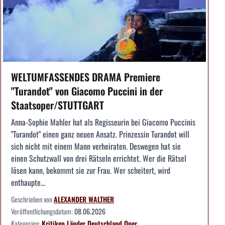
WELTUMFASSENDES DRAMA Premiere
"Turandot" von Giacomo Puccini in der
Staatsoper/STUTTGART
Anna-Sophie Mahler hat als Regisseurin bei Giacomo Puccinis
"Turandot" einen ganz neuen Ansatz. Prinzessin Turandot will
sich nicht mit einem Mann verheiraten. Deswegen hat sie
einen Schutzwall von drei Rätseln errichtet. Wer die Rätsel
lösen kann, bekommt sie zur Frau. Wer scheitert, wird
enthaupte...
Geschrieben von
ALEXANDER WALTHER
Veröffentlichungsdatum:
08.06.2026
Kategorien:
Kritiken
Länder
Deutschland
Oper