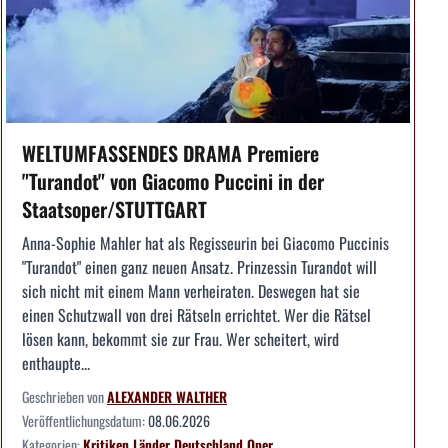
WELTUMFASSENDES DRAMA Premiere
"Turandot" von Giacomo Puccini in der
Staatsoper/STUTTGART
Anna-Sophie Mahler hat als Regisseurin bei Giacomo Puccinis
"Turandot" einen ganz neuen Ansatz. Prinzessin Turandot will
sich nicht mit einem Mann verheiraten. Deswegen hat sie
einen Schutzwall von drei Rätseln errichtet. Wer die Rätsel
lösen kann, bekommt sie zur Frau. Wer scheitert, wird
enthaupte...
Geschrieben von
ALEXANDER WALTHER
Veröffentlichungsdatum:
08.06.2026
Kategorien:
Kritiken
Länder
Deutschland
Oper