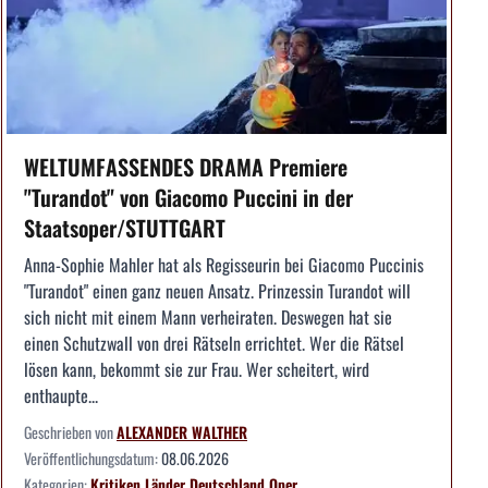
WELTUMFASSENDES DRAMA Premiere
"Turandot" von Giacomo Puccini in der
Staatsoper/STUTTGART
Anna-Sophie Mahler hat als Regisseurin bei Giacomo Puccinis
"Turandot" einen ganz neuen Ansatz. Prinzessin Turandot will
sich nicht mit einem Mann verheiraten. Deswegen hat sie
einen Schutzwall von drei Rätseln errichtet. Wer die Rätsel
lösen kann, bekommt sie zur Frau. Wer scheitert, wird
enthaupte...
Geschrieben von
ALEXANDER WALTHER
Veröffentlichungsdatum:
08.06.2026
Kategorien:
Kritiken
Länder
Deutschland
Oper