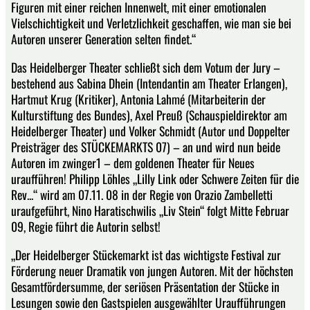
Figuren mit einer reichen Innenwelt, mit einer emotionalen
Vielschichtigkeit und Verletzlichkeit geschaffen, wie man sie bei
Autoren unserer Generation selten findet.“
Das Heidelberger Theater schließt sich dem Votum der Jury –
bestehend aus Sabina Dhein (Intendantin am Theater Erlangen),
Hartmut Krug (Kritiker), Antonia Lahmé (Mitarbeiterin der
Kulturstiftung des Bundes), Axel Preuß (Schauspieldirektor am
Heidelberger Theater) und Volker Schmidt (Autor und Doppelter
Preisträger des STÜCKEMARKTS 07) – an und wird nun beide
Autoren im zwinger1 – dem goldenen Theater für Neues
uraufführen! Philipp Löhles „Lilly Link oder Schwere Zeiten für die
Rev...“ wird am 07.11. 08 in der Regie von Orazio Zambelletti
uraufgeführt, Nino Haratischwilis „Liv Stein“ folgt Mitte Februar
09, Regie führt die Autorin selbst!
„Der Heidelberger Stückemarkt ist das wichtigste Festival zur
Förderung neuer Dramatik von jungen Autoren. Mit der höchsten
Gesamtfördersumme, der seriösen Präsentation der Stücke in
Lesungen sowie den Gastspielen ausgewählter Uraufführungen