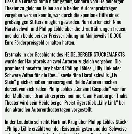
Dass die Fördersumme nicht geteilt, sondern vom Heidelberger
Theater zu gleichen Teilen an die beiden Autorenpreisträger
vergeben werden konnte, war durch die spontane Hilfe eines
großzügigen Stifters möglich geworden. Nun dürfen sich Nino
Haratischwili und Philipp Löhle über die Uraufführungen freuen,
nachdem beide bei der Preisverleihung im Mai jeweils 10.000
Euro Förderpreisgeld erhalten hatten.
Erstmals in der Geschichte des HEIDELBERGER STÜCKEMARKTS
wurde der Hauptpreis an zwei Autoren zugleich vergeben. Die
prominent besetzte Jury befand Philipp Löhles „Lilly Link oder
Schwere Zeiten für die Rev...“ sowie Nino Haratischwilis „Liv
Stein“ gleichermaßen herausragend. Beide Autoren machen
derzeit von sich reden: Philip Löhles „Genannt Gospodin“ war für
den Mülheimer Dramatikerpreis nominiert, am Hamburger Thalia
Theater wird sein Heidelberger Preisträgerstück „Lilly Link“ bei
den aktuellen Autorentheatertagen vorgestellt.
In der Laudatio schreibt Hartmut Krug über Philipp Löhles Stück:
„Philipp Löhle erzählt von den Existenzängsten und der Sehweise