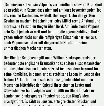
Gemeinsam setzen sie Volpones vermeintliche schwere Krankheit
so geschickt in Szene, dass niemand am kurz bevorstehenden Tod
des reichen Kaufmanns zweifelt. Gier regiert. Um den großen
Gewinn zu machen, ist scheinbar jedes Mittel recht. Anstand und
moralische Prinzipien fliegen über Bord. Am Ende treibt Volpone
sein Spiel jedoch zu weit und tappt in die eigene Schlinge. Und so
gehen zuletzt nicht nur die raffgierigen Erbschleicher leer aus,
auch Volpone selbst erhält die gerechte Strafe für seine
unmoralischen Machenschaften.
Der Dichter Ben Jonson gilt nach William Shakespeare als der
bedeutendste englische Dramatiker des späten elisabethanischen
und des jakobäischen Theaters. Er ist insbesondere bekannt für
seine Komödien, in denen er das städtische Leben im London des
frühen 17. Jahrhunderts satirisch-bissig beleuchtet und den
Menschen bitterböse den Spiegel ihrer eigenen Laster und
Schwächen vorhält. Volpone wurde 1606 im Globe Theatre in
London von Shakespeares Theatertruppe, den King’s Men,
uraufgeführt. Es zählt zu Jonsons erfolgreichsten Stücken und