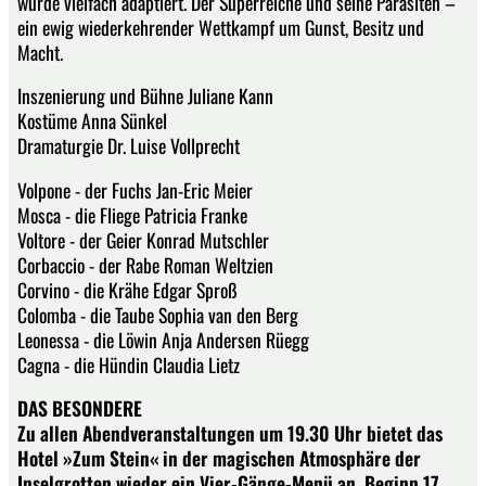
wurde vielfach adaptiert. Der Superreiche und seine Parasiten –
ein ewig wiederkehrender Wettkampf um Gunst, Besitz und
Macht.
Inszenierung und Bühne Juliane Kann
Kostüme Anna Sünkel
Dramaturgie Dr. Luise Vollprecht
Volpone - der Fuchs Jan-Eric Meier
Mosca - die Fliege Patricia Franke
Voltore - der Geier Konrad Mutschler
Corbaccio - der Rabe Roman Weltzien
Corvino - die Krähe Edgar Sproß
Colomba - die Taube Sophia van den Berg
Leonessa - die Löwin Anja Andersen Rüegg
Cagna - die Hündin Claudia Lietz
DAS BESONDERE
Zu allen Abendveranstaltungen um 19.30 Uhr bietet das
Hotel »Zum Stein« in der magischen Atmosphäre der
Inselgrotten wieder ein Vier-Gänge-Menü an. Beginn 17