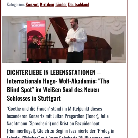
Kategorien:
Konzert
Kritiken
Länder
Deutschland
DICHTERLIEBE IN LEBENSSTATIONEN --
Internationale Hugo- Wolf-Akademie: "The
Blind Spot" im Weißen Saal des Neuen
Schlosses in Stuttgart
"Goethe und die Frauen" stand im Mittelpunkt dieses
besonderen Konzerts mit Julian Pregardien (Tenor), Julia
Nachtmann (Sprecherin) und Kristian Bezuidenhout
(Hammerflügel). Gleich zu Beginn faszinierte der "Prolog in
Leipzig: Käthchen" mit Franz Schuberts "Willkommen und