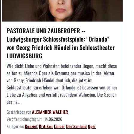
PASTORALE UND ZAUBEROPER --
Ludwigsburger Schlossfestspiele: "Orlando"
von Georg Friedrich Händel im Schlosstheater
LUDWIGSBURG
Wie dicht Liebe und Wahnsinn beieinander liegen, macht diese
selten zu hörende Oper als Dramma per musica in drei Akten
von Georg Friedrich Händel deutlich, die jetzt im
Schlosstheater zu erleben war. Orlando ist besessen von seiner
Liebe zu Angelica und verfällt rasendem Wahnsinn. Die Szenen
der nä...
Geschrieben von
ALEXANDER WALTHER
Veröffentlichungsdatum:
14.06.2026
Kategorien:
Konzert
Kritiken
Länder
Deutschland
Oper