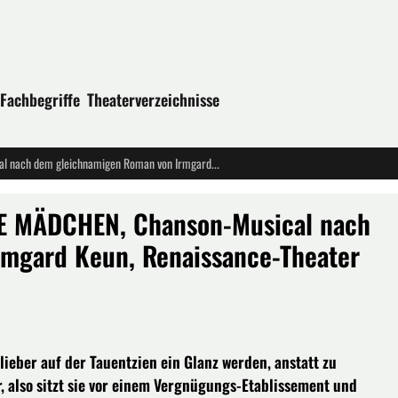
Fachbegriffe
Theaterverzeichnisse
Uraufführung: DAS KUNSTSEIDENE MÄDCHEN, Chanson-Musical nach dem gleichnamigen Roman von Irmgard Keun, Renaissance-Theater Berlin
E MÄDCHEN, Chanson-Musical nach
mgard Keun, Renaissance-Theater
‚lieber auf der Tauentzien ein Glanz werden, anstatt zu
hr, also sitzt sie vor einem Vergnügungs-Etablissement und