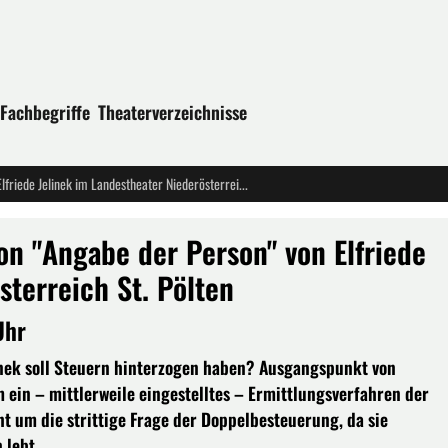
Fachbegriffe
Theaterverzeichnisse
Österreichische Erstaufführung von "Angabe der Person" von Elfriede Jelinek im Landestheater Niederösterreich St. Pölten
on "Angabe der Person" von Elfriede
sterreich St. Pölten
Uhr
linek soll Steuern hinterzogen haben? Ausgangspunkt von
ein – mittlerweile eingestelltes – Ermittlungsverfahren der
t um die strittige Frage der Doppelbesteuerung, da sie
 lebt.