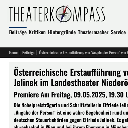
Beiträge
Kritiken
Hintergründe
Theatermacher
Service
Home
Beiträge
Österreichische Erstaufführung v
Jelinek im Landestheater Niederö
Premiere Am Freitag, 09.05.2025, 19.30 
Die Nobelpreisträgerin und Schriftstellerin Elfriede Je
„Angabe der Person“ ist eine wahre Begebenheit rund um 
deutschen Steuerbehörden gegen Elfriede Jelinek. Es geh
abwechselnd in Wien und bei ihrem Ehemann in München