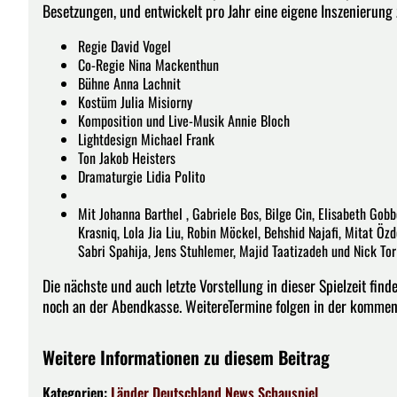
Besetzungen, und entwickelt pro Jahr eine eigene Inszenierun
Regie David Vogel
Co-Regie Nina Mackenthun
Bühne Anna Lachnit
Kostüm Julia Misiorny
Komposition und Live-Musik Annie Bloch
Lightdesign Michael Frank
Ton Jakob Heisters
Dramaturgie Lidia Polito
Mit Johanna Barthel , Gabriele Bos, Bilge Cin, Elisabeth Gob
Krasniq, Lola Jia Liu, Robin Möckel, Behshid Najafi, Mitat Ö
Sabri Spahija, Jens Stuhlemer, Majid Taatizadeh und Nick Tor
Die nächste und auch letzte Vorstellung in dieser Spielzeit fin
noch an der Abendkasse. WeitereTermine folgen in der kommend
Weitere Informationen zu diesem Beitrag
Kategorien:
Länder
Deutschland
News
Schauspiel