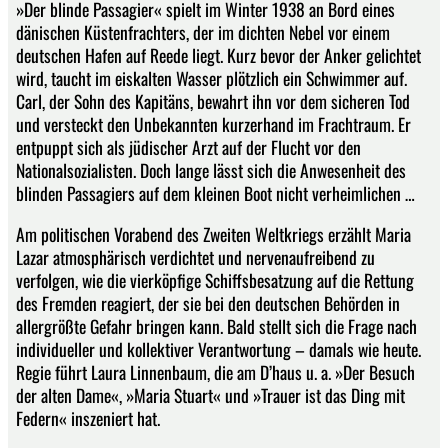
»Der blinde Passagier« spielt im Winter 1938 an Bord eines
dänischen Küstenfrachters, der im dichten Nebel vor einem
deutschen Hafen auf Reede liegt. Kurz bevor der Anker gelichtet
wird, taucht im eiskalten Wasser plötzlich ein Schwimmer auf.
Carl, der Sohn des Kapitäns, bewahrt ihn vor dem sicheren Tod
und versteckt den Unbekannten kurzerhand im Frachtraum. Er
entpuppt sich als jüdischer Arzt auf der Flucht vor den
Nationalsozialisten. Doch lange lässt sich die Anwesenheit des
blinden Passagiers auf dem kleinen Boot nicht verheimlichen …
Am politischen Vorabend des Zweiten Weltkriegs erzählt Maria
Lazar atmosphärisch verdichtet und nervenaufreibend zu
verfolgen, wie die vierköpfige Schiffsbesatzung auf die Rettung
des Fremden reagiert, der sie bei den deutschen Behörden in
allergrößte Gefahr bringen kann. Bald stellt sich die Frage nach
individueller und kollektiver Verantwortung – damals wie heute.
Regie führt Laura Linnenbaum, die am D’haus u. a. »Der Besuch
der alten Dame«, »Maria Stuart« und »Trauer ist das Ding mit
Federn« inszeniert hat.