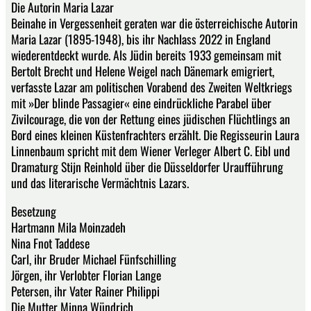
Die Autorin Maria Lazar
Beinahe in Vergessenheit geraten war die österreichische Autorin
Maria Lazar (1895-1948), bis ihr Nachlass 2022 in England
wiederentdeckt wurde. Als Jüdin bereits 1933 gemeinsam mit
Bertolt Brecht und Helene Weigel nach Dänemark emigriert,
verfasste Lazar am politischen Vorabend des Zweiten Weltkriegs
mit »Der blinde Passagier« eine eindrückliche Parabel über
Zivilcourage, die von der Rettung eines jüdischen Flüchtlings an
Bord eines kleinen Küstenfrachters erzählt. Die Regisseurin Laura
Linnenbaum spricht mit dem Wiener Verleger Albert C. Eibl und
Dramaturg Stijn Reinhold über die Düsseldorfer Uraufführung
und das literarische Vermächtnis Lazars.
Besetzung
Hartmann Mila Moinzadeh
Nina Fnot Taddese
Carl, ihr Bruder Michael Fünfschilling
Jörgen, ihr Verlobter Florian Lange
Petersen, ihr Vater Rainer Philippi
Die Mutter Minna Wündrich