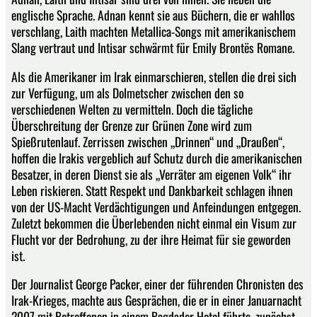
englische Sprache. Adnan kennt sie aus Büchern, die er wahllos
verschlang, Laith machten Metallica-Songs mit amerikanischem
Slang vertraut und Intisar schwärmt für Emily Brontës Romane.
Als die Amerikaner im Irak einmarschieren, stellen die drei sich
zur Verfügung, um als Dolmetscher zwischen den so
verschiedenen Welten zu vermitteln. Doch die tägliche
Überschreitung der Grenze zur Grünen Zone wird zum
Spießrutenlauf. Zerrissen zwischen „Drinnen“ und „Draußen“,
hoffen die Irakis vergeblich auf Schutz durch die amerikanischen
Besatzer, in deren Dienst sie als „Verräter am eigenen Volk“ ihr
Leben riskieren. Statt Respekt und Dankbarkeit schlagen ihnen
von der US-Macht Verdächtigungen und Anfeindungen entgegen.
Zuletzt bekommen die Überlebenden nicht einmal ein Visum zur
Flucht vor der Bedrohung, zu der ihre Heimat für sie geworden
ist.
Der Journalist George Packer, einer der führenden Chronisten des
Irak-Krieges, machte aus Gesprächen, die er in einer Januarnacht
2007 mit Betroffenen in einem Bagdader Hotel führte, zunächst