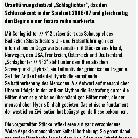
Uraufführungsfestival „Schlaglichter“, das den
Schlussakzent in der Spielzeit 2006/07 und gleichzeitig
den Beginn einer Festivalreihe markierte.
Mit Schlaglichter // N°2 präsentiert das Schauspiel des
Badischen Staatstheaters Ur- und Erstaufführungen der
internationalen Gegenwartsdramatik mit Stücken aus Irland,
Norwegen, den USA, Frankreich, Österreich und Deutschland.
„Schlaglichter // N°2“ steht unter dem thematischen
Schwerpunkt „Hybris“, ein Leitmotiv der griechischen Tragödie.
Seit der Antike bedeutet Hybris die anmaßende
Selbstüberhebung des Menschen. Als Antwort auf menschlichen
Übermut folgte in den antiken Mythen die Bestrafung durch die
Götter. Aber es gibt keine übermächtigen Götter mehr, die der
menschlichen Hybris Einhalt gebieten. Das ethische Fundament
der westlichen Zivilisation hat beängstigende Risse bekommen.
Die vorgestellten Stücke reflektieren auf ganz verschiedene
Weise Aspekte menschlicher Selbstüberhebung. Sie gehen dabei
von realen Begebenheiten wie dem Irak-Krieg, den Entwicklungen