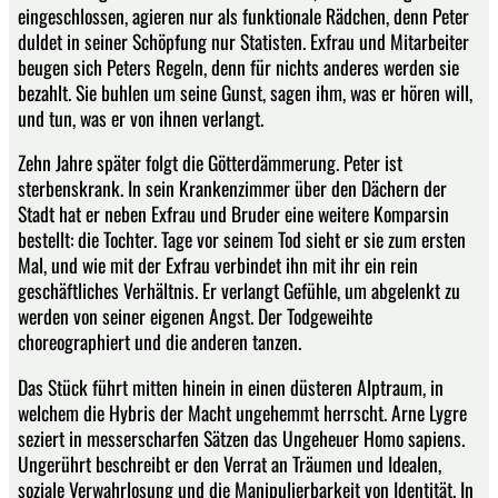
eingeschlossen, agieren nur als funktionale Rädchen, denn Peter
duldet in seiner Schöpfung nur Statisten. Exfrau und Mitarbeiter
beugen sich Peters Regeln, denn für nichts anderes werden sie
bezahlt. Sie buhlen um seine Gunst, sagen ihm, was er hören will,
und tun, was er von ihnen verlangt.
Zehn Jahre später folgt die Götterdämmerung. Peter ist
sterbenskrank. In sein Krankenzimmer über den Dächern der
Stadt hat er neben Exfrau und Bruder eine weitere Komparsin
bestellt: die Tochter. Tage vor seinem Tod sieht er sie zum ersten
Mal, und wie mit der Exfrau verbindet ihn mit ihr ein rein
geschäftliches Verhältnis. Er verlangt Gefühle, um abgelenkt zu
werden von seiner eigenen Angst. Der Todgeweihte
choreographiert und die anderen tanzen.
Das Stück führt mitten hinein in einen düsteren Alptraum, in
welchem die Hybris der Macht ungehemmt herrscht. Arne Lygre
seziert in messerscharfen Sätzen das Ungeheuer Homo sapiens.
Ungerührt beschreibt er den Verrat an Träumen und Idealen,
soziale Verwahrlosung und die Manipulierbarkeit von Identität. In