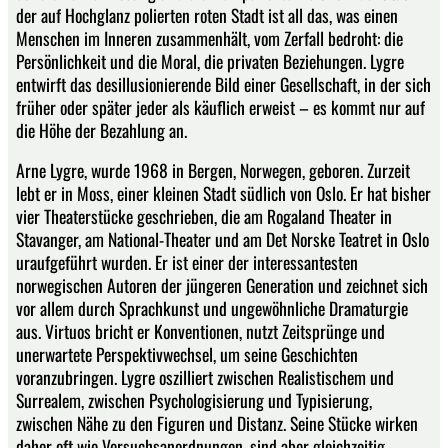
der auf Hochglanz polierten roten Stadt ist all das, was einen
Menschen im Inneren zusammenhält, vom Zerfall bedroht: die
Persönlichkeit und die Moral, die privaten Beziehungen. Lygre
entwirft das desillusionierende Bild einer Gesellschaft, in der sich
früher oder später jeder als käuflich erweist – es kommt nur auf
die Höhe der Bezahlung an.
Arne Lygre, wurde 1968 in Bergen, Norwegen, geboren. Zurzeit
lebt er in Moss, einer kleinen Stadt südlich von Oslo. Er hat bisher
vier Theaterstücke geschrieben, die am Rogaland Theater in
Stavanger, am National-Theater und am Det Norske Teatret in Oslo
uraufgeführt wurden. Er ist einer der interessantesten
norwegischen Autoren der jüngeren Generation und zeichnet sich
vor allem durch Sprachkunst und ungewöhnliche Dramaturgie
aus. Virtuos bricht er Konventionen, nutzt Zeitsprünge und
unerwartete Perspektivwechsel, um seine Geschichten
voranzubringen. Lygre oszilliert zwischen Realistischem und
Surrealem, zwischen Psychologisierung und Typisierung,
zwischen Nähe zu den Figuren und Distanz. Seine Stücke wirken
daher oft wie Versuchsanordnungen, sind aber gleichzeitig