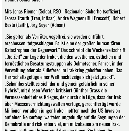
Mit: Jonas Riemer (Soldat, RSO - Regionaler Sicherheitsoffizier),
Teresa Trauth (Frau, Intisar), André Wagner (Bill Prescott), Robert
Besta (Laith), Jörg Seyer (Adnan)
„Sie gelten als Verräter, vogelfrei, sie werden entführt,
erschossen, totgeschlagen. Es ist eine der großen humanitären
Katastrophen der Gegenwart.“ Das schreibt die Wochenzeitschrift
„Die Zeit“ zur Lage der Iraker, die den westlichen, östlichen und
fernöstlichen Besatzungstruppen als Dolmetscher, Fahrer, in der
Verwaltung oder als Zulieferer im Irakkrieg geholfen haben. Das
Herrschaftsgefüge einer Weltmacht zeige sich jetzt „nackt".
„Schamlos stellt es sich dar und gemeingefährlich in seiner
Hybris“, mit diesen Worten kritisiert Günther Grass die
Vermessenheit eines Krieges, der durch die Lüge, dass der Irak
über Massenvernichtungswaffen verfüge, gerechtfertigt wurde.
Millionen vor allem junger Iraker hofften nach der US-Invasion
auf einen Neuanfang, warteten ungeduldig auf die Segnungen der
Demokratie und riskierten viel, um mitzubauen am neuen Irak.
Adnan, Laith und Intisar sind drei von ihnen. Sie lieben die