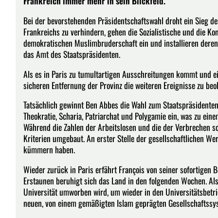
Frankreich immer mehr in sein Blickfeld.
Bei der bevorstehenden Präsidentschaftswahl droht ein Sieg de
Frankreichs zu verhindern, gehen die Sozialistische und die K
demokratischen Muslimbruderschaft ein und installieren der
das Amt des Staatspräsidenten.
Als es in Paris zu tumultartigen Ausschreitungen kommt und ei
sicheren Entfernung der Provinz die weiteren Ereignisse zu beo
Tatsächlich gewinnt Ben Abbes die Wahl zum Staatspräsidenten u
Theokratie, Scharia, Patriarchat und Polygamie ein, was zu eine
Während die Zahlen der Arbeitslosen und die der Verbrechen 
Kriterien umgebaut. An erster Stelle der gesellschaftlichen Wert
kümmern haben.
Wieder zurück in Paris erfährt François von seiner sofortigen 
Erstaunen beruhigt sich das Land in den folgenden Wochen. Al
Universität umworben wird, um wieder in den Universitätsbetri
neuen, von einem gemäßigten Islam geprägten Gesellschaftssys