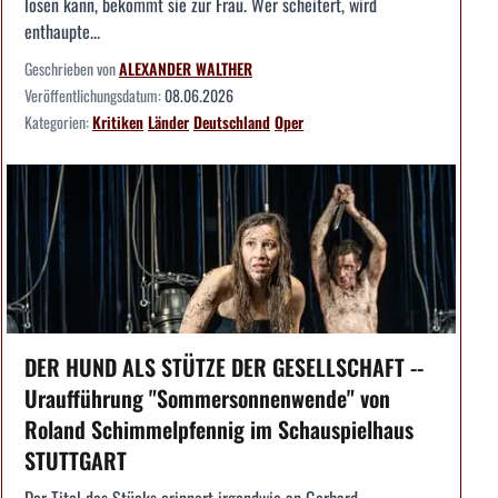
lösen kann, bekommt sie zur Frau. Wer scheitert, wird
enthaupte...
Geschrieben von
ALEXANDER WALTHER
Veröffentlichungsdatum:
08.06.2026
Kategorien:
Kritiken
Länder
Deutschland
Oper
DER HUND ALS STÜTZE DER GESELLSCHAFT --
Uraufführung "Sommersonnenwende" von
Roland Schimmelpfennig im Schauspielhaus
STUTTGART
Der Titel des Stücks erinnert irgendwie an Gerhard