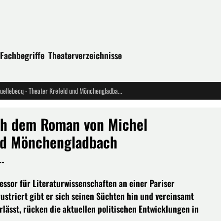
Fachbegriffe
Theaterverzeichnisse
„Unterwerfung“ – Schauspiel nach dem Roman von Michel Houellebecq - Theater Krefeld und Mönchengladbach
ch dem Roman von Michel
und Mönchengladbach
--
fessor für Literaturwissenschaften an einer Pariser
Frustriert gibt er sich seinen Süchten hin und vereinsamt
lässt, rücken die aktuellen politischen Entwicklungen in