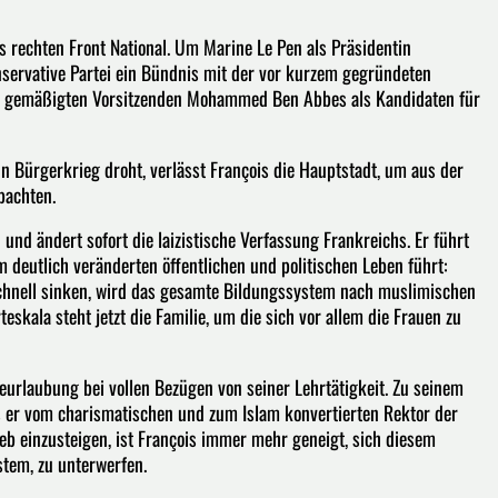
s rechten Front National. Um Marine Le Pen als Präsidentin
onservative Partei ein Bündnis mit der vor kurzem gegründeten
en gemäßigten Vorsitzenden Mohammed Ben Abbes als Kandidaten für
n Bürgerkrieg droht, verlässt François die Hauptstadt, um aus der
bachten.
nd ändert sofort die laizistische Verfassung Frankreichs. Er führt
m deutlich veränderten öffentlichen und politischen Leben führt:
schnell sinken, wird das gesamte Bildungssystem nach muslimischen
eskala steht jetzt die Familie, um die sich vor allem die Frauen zu
Beurlaubung bei vollen Bezügen von seiner Lehrtätigkeit. Zu seinem
s er vom charismatischen und zum Islam konvertierten Rektor der
eb einzusteigen, ist François immer mehr geneigt, sich diesem
tem, zu unterwerfen.