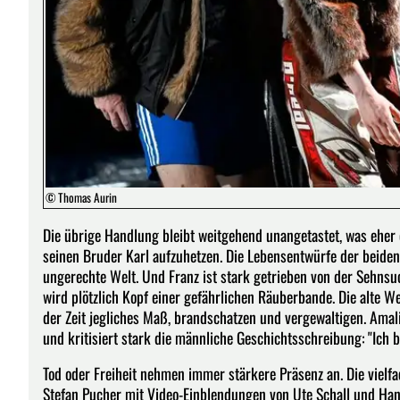
© Thomas Aurin
Die übrige Handlung bleibt weitgehend unangetastet, was eher ei
seinen Bruder Karl aufzuhetzen. Die Lebensentwürfe der beiden p
ungerechte Welt. Und Franz ist stark getrieben von der Sehnsuc
wird plötzlich Kopf einer gefährlichen Räuberbande. Die alte We
der Zeit jegliches Maß, brandschatzen und vergewaltigen. Amali
und kritisiert stark die männliche Geschichtsschreibung: "Ich b
Tod oder Freiheit nehmen immer stärkere Präsenz an. Die vielfa
Stefan Pucher mit Video-Einblendungen von Ute Schall und Han