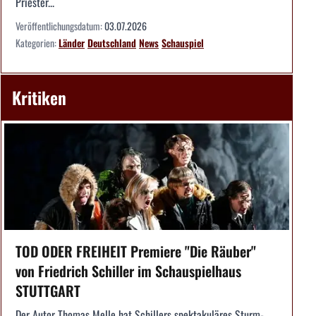
Priester...
Veröffentlichungsdatum:
03.07.2026
Kategorien:
Länder
Deutschland
News
Schauspiel
Kritiken
TOD ODER FREIHEIT Premiere "Die Räuber"
von Friedrich Schiller im Schauspielhaus
STUTTGART
Der Autor Thomas Melle hat Schillers spektakuläres Sturm-