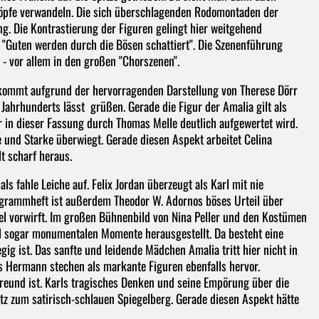
nköpfe verwandeln. Die sich überschlagenden Rodomontaden der
g. Die Kontrastierung der Figuren gelingt hier weitgehend
"Guten werden durch die Bösen schattiert". Die Szenenführung
 - vor allem in den großen "Chorszenen".
 kommt aufgrund der hervorragenden Darstellung von Therese Dörr
. Jahrhunderts lässt grüßen. Gerade die Figur der Amalia gilt als
 in dieser Fassung durch Thomas Melle deutlich aufgewertet wird.
he und Starke überwiegt. Gerade diesen Aspekt arbeitet Celina
t scharf heraus.
 als fahle Leiche auf. Felix Jordan überzeugt als Karl mit nie
grammheft ist außerdem Theodor W. Adornos böses Urteil über
tel vorwirft. Im großen Bühnenbild von Nina Peller und den Kostümen
 sogar monumentalen Momente herausgestellt. Da besteht eine
g ist. Das sanfte und leidende Mädchen Amalia tritt hier nicht in
s Hermann stechen als markante Figuren ebenfalls hervor.
reund ist. Karls tragisches Denken und seine Empörung über die
 zum satirisch-schlauen Spiegelberg. Gerade diesen Aspekt hätte