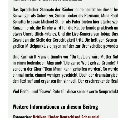
Das Sprechchor-Staccato der Räuberbande besitzt bei dieser Ins
Schwinger als Schweizer, Simon Löcker als Razmann, Mina Pecik 
Schufterle sowie Michael Stiller als Pater bieten hier starke sz
Kanzel herab, die Kirche wird für die Räuberbande praktisch une
etwas Unerbittlich-Fatales. Und die Live-Kamera von Tobias Dus
Gewalt an die Stelle der Gerechtigkeit tritt. Die heftigen Szen
grellen Mittelpunkt, sie jagen auf der zur Drehscheibe geword
Und Karl wirft Franz ultimativ vor: "Du tust, als wäre Mutter Nat
in einen bodenlosen Abgrund: "Die ganze Welt geh zu Grunde!" 
sondern der Chor: "Dem Mann kann geholfen werden". So werden
einmal mehr, einmal weniger geschickt. Doch der dramaturgis
den Text auf und ergänzen ihn sinnvoll. Der erschreckende Reali
Viel Beifall und "Bravo"-Rufe für diese sehenswerte Neuproduk
Weitere Informationen zu diesem Beitrag
Kategorien:
Kritiken
Länder
Deutschland
Schauspiel