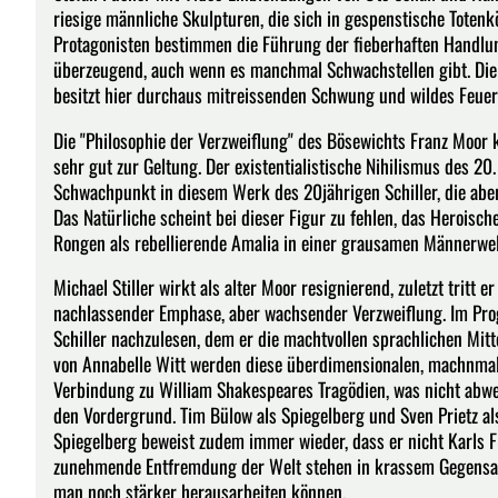
riesige männliche Skulpturen, die sich in gespenstische Tote
Protagonisten bestimmen die Führung der fieberhaften Handlun
überzeugend, auch wenn es manchmal Schwachstellen gibt. Die 
besitzt hier durchaus mitreissenden Schwung und wildes Feuer
Die "Philosophie der Verzweiflung" des Bösewichts Franz Moor
sehr gut zur Geltung. Der existentialistische Nihilismus des 20
Schwachpunkt in diesem Werk des 20jährigen Schiller, die aber
Das Natürliche scheint bei dieser Figur zu fehlen, das Heroisc
Rongen als rebellierende Amalia in einer grausamen Männerwel
Michael Stiller wirkt als alter Moor resignierend, zuletzt tritt er
nachlassender Emphase, aber wachsender Verzweiflung. Im Pro
Schiller nachzulesen, dem er die machtvollen sprachlichen Mit
von Annabelle Witt werden diese überdimensionalen, machnmal
Verbindung zu William Shakespeares Tragödien, was nicht abwegi
den Vordergrund. Tim Bülow als Spiegelberg und Sven Prietz al
Spiegelberg beweist zudem immer wieder, dass er nicht Karls F
zunehmende Entfremdung der Welt stehen in krassem Gegensatz
man noch stärker herausarbeiten können.