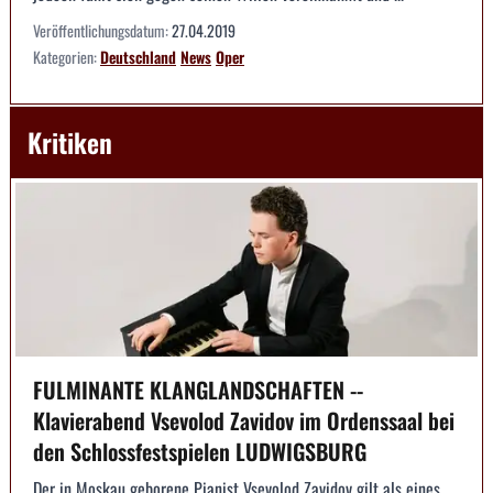
Veröffentlichungsdatum:
27.04.2019
Kategorien:
Deutschland
News
Oper
Kritiken
FULMINANTE KLANGLANDSCHAFTEN --
Klavierabend Vsevolod Zavidov im Ordenssaal bei
den Schlossfestspielen LUDWIGSBURG
Der in Moskau geborene Pianist Vsevolod Zavidov gilt als eines